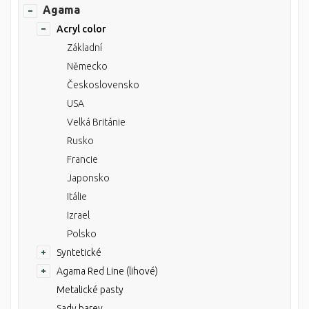
Agama
Acryl color
Základní
Německo
Československo
USA
Velká Británie
Rusko
Francie
Japonsko
Itálie
Izrael
Polsko
Syntetické
Agama Red Line (lihové)
Metalické pasty
Sady barev