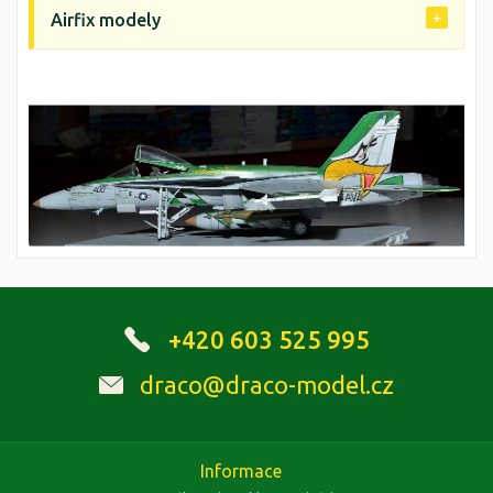
Airfix modely
+420 603 525 995
draco@draco-model.cz
Informace