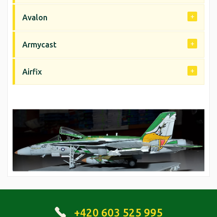
Avalon
Armycast
Airfix
+420 603 525 995