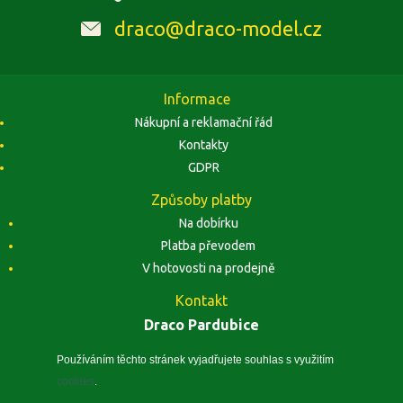
draco@draco-model.cz
Informace
Nákupní a reklamační řád
Kontakty
GDPR
Způsoby platby
Na dobírku
Platba převodem
V hotovosti na prodejně
Kontakt
Draco Pardubice
Závodu Míru 1884, 53002 Pardubice
Zobrazit na mapě
Používáním těchto stránek vyjadřujete souhlas s využitím
cookies
.
IČO: 10496441, DIČ: CZ5410260240