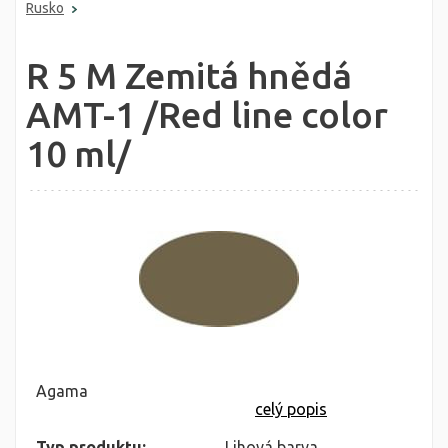
Rusko
R 5 M Zemitá hnědá
AMT-1 /Red line color
10 ml/
Agama
celý popis
Typ produktu:
Lihová barva