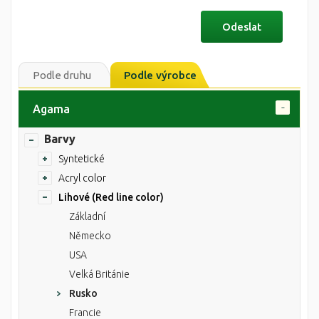
Podle druhu
Podle výrobce
Agama
Barvy
Syntetické
Acryl color
Lihové (Red line color)
Základní
Německo
USA
Velká Británie
Rusko
Francie