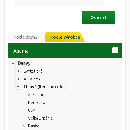
Podle druhu
Podle výrobce
Agama
Barvy
Syntetické
Acryl color
Lihové (Red line color)
Základní
Německo
USA
Velká Británie
Rusko