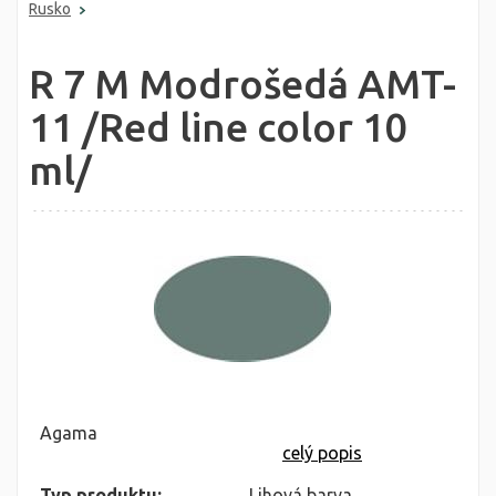
Rusko
R 7 M Modrošedá AMT-
11 /Red line color 10
ml/
Agama
celý popis
Typ produktu:
Lihová barva