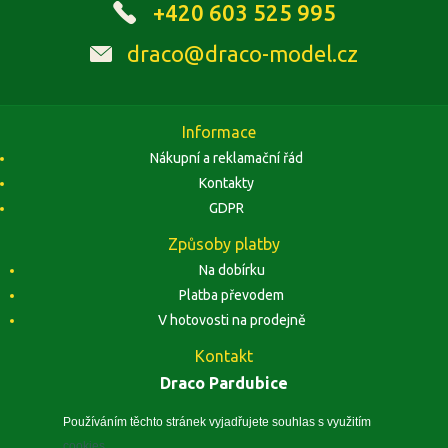
+420 603 525 995
draco@draco-model.cz
Informace
Nákupní a reklamační řád
Kontakty
GDPR
Způsoby platby
Na dobírku
Platba převodem
V hotovosti na prodejně
Kontakt
Draco Pardubice
Závodu Míru 1884, 53002 Pardubice
Zobrazit na mapě
Používáním těchto stránek vyjadřujete souhlas s využitím
cookies
.