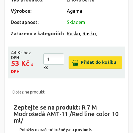
Výrobce:
Agama
Dostupnost:
Skladem
Zařazeno v kategoriích
Rusko
,
Rusko
,
44 Kč
bez
DPH
53 Kč
s
ks
DPH
Dotaz na produkt
Zeptejte se na produkt:
R 7 M
Modrošedá AMT-11 /Red line color 10
ml/
Položky označené
tučně
jsou
povinné.