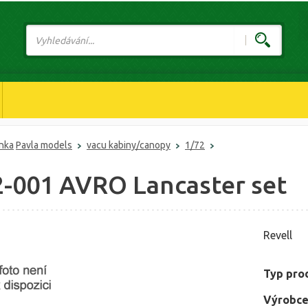
ánka
Pavla models
vacu kabiny/canopy
1/72
2-001 AVRO Lancaster set
Revell
Typ pro
Výrobce