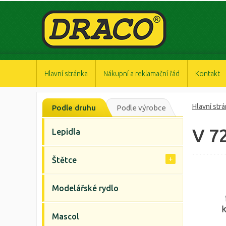
https://www.high-endrolex.com/47
https://www.high-endrolex.com/47
https://www.high-endrolex.com/47
https://www.high-endrolex.com/47
https://www.high-endrolex.com/47
Hlavní stránka
Nákupní a reklamační řád
Kontakt
Hlavní str
Podle druhu
Podle výrobce
V 7
Lepidla
Štětce
Modelářské rydlo
Mascol