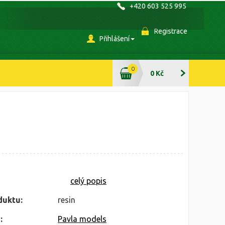
+420 603 525 995
Registrace
Přihlášení
0
0 Kč
celý popis
duktu:
resin
:
Pavla models