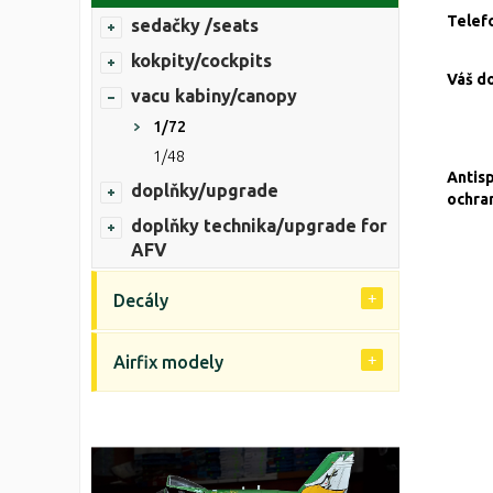
Telef
sedačky /seats
kokpity/cockpits
Váš d
vacu kabiny/canopy
1/72
1/48
Antis
doplňky/upgrade
ochra
doplňky technika/upgrade for
AFV
Decály
Airfix modely