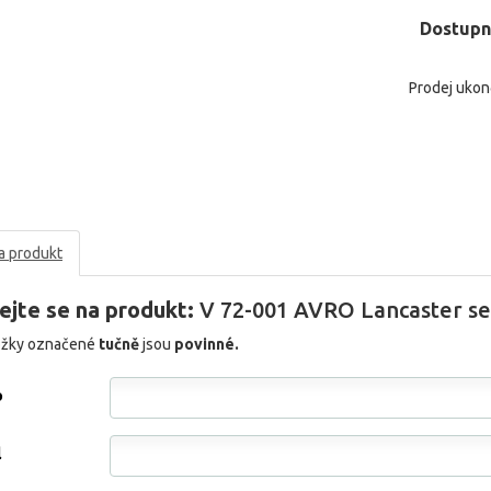
Dostupn
Prodej uko
a produkt
ejte se na produkt:
V 72-001 AVRO Lancaster se
ožky označené
tučně
jsou
povinné.
o
l