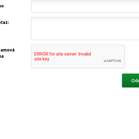
on
otaz:
pamová
na