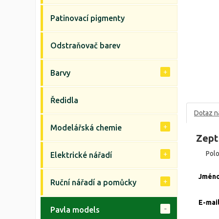
Patinovací pigmenty
Odstraňovač barev
Barvy
Ředidla
Dotaz n
Modelářská chemie
Zept
Pol
Elektrické nářadí
Jmén
Ruční nářadí a pomůcky
E-mai
Pavla models