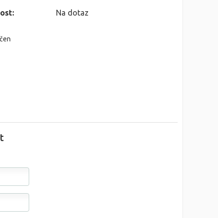
ost:
Na dotaz
nčen
t