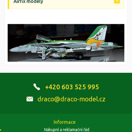
Airfix modely
+420 603 525 995
draco@draco-model.cz
Informace
Nákupní a reklamační řád