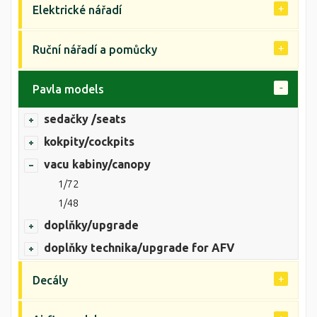
Elektrické nářadí
Ruční nářadí a pomůcky
Pavla models
sedačky /seats
kokpity/cockpits
vacu kabiny/canopy
1/72
1/48
doplňky/upgrade
doplňky technika/upgrade for AFV
Decály