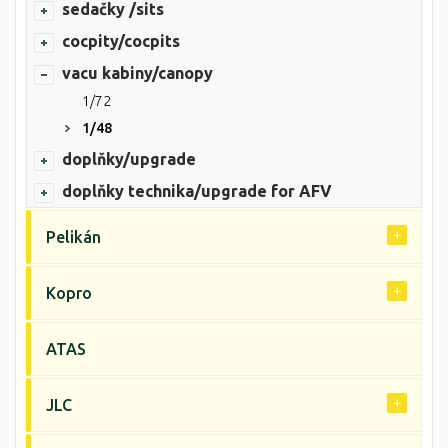
sedačky /sits
cocpity/cocpits
vacu kabiny/canopy
1/72
1/48
doplňky/upgrade
doplňky technika/upgrade for AFV
Pelikán
Kopro
ATAS
JLC