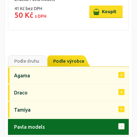
41 Kč
bez DPH
50 Kč
s DPH
Podle druhu
Podle výrobce
Agama
Draco
Tamiya
Pavla models