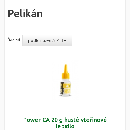
Pelikán
Řazení:
podle názvu A-Z
Power CA 20 g husté vteřinové
lepidlo