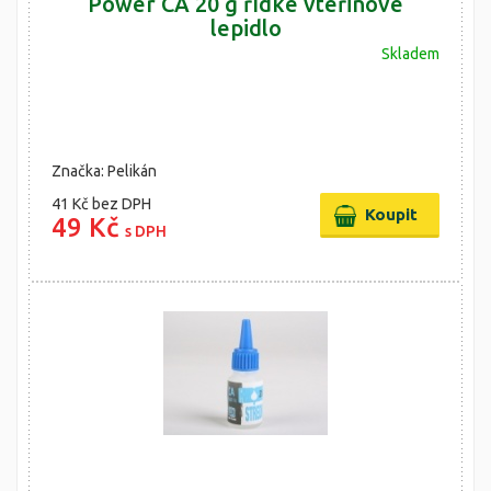
Power CA 20 g řídké vteřinové
lepidlo
Skladem
Značka: Pelikán
41 Kč
bez DPH
49 Kč
s DPH