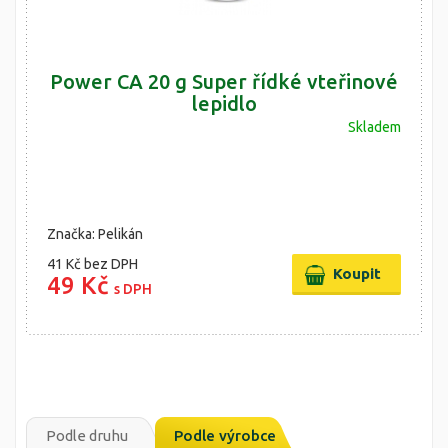
Power CA 20 g Super řídké vteřinové
lepidlo
Skladem
Značka: Pelikán
41 Kč
bez DPH
49 Kč
s DPH
Podle druhu
Podle výrobce