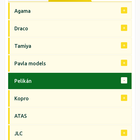
Agama
Draco
Tamiya
Pavla models
Pelikán
Kopro
ATAS
JLC