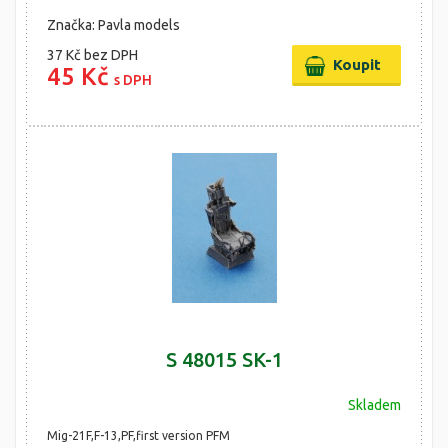
Značka: Pavla models
37 Kč
bez DPH
45 Kč
s DPH
S 48015 SK-1
Skladem
Mig-21F,F-13,PF,first version PFM