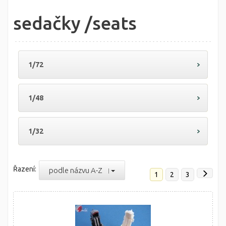
sedačky /seats
1/72
1/48
1/32
Řazení:
podle názvu A-Z
1
2
3