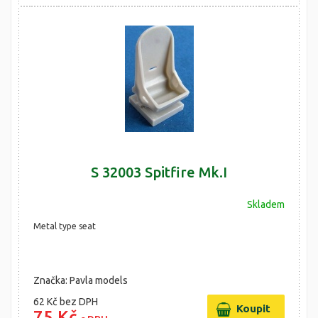
S 32003 Spitfire Mk.I
Skladem
Metal type seat
Značka: Pavla models
62 Kč
bez DPH
75 Kč