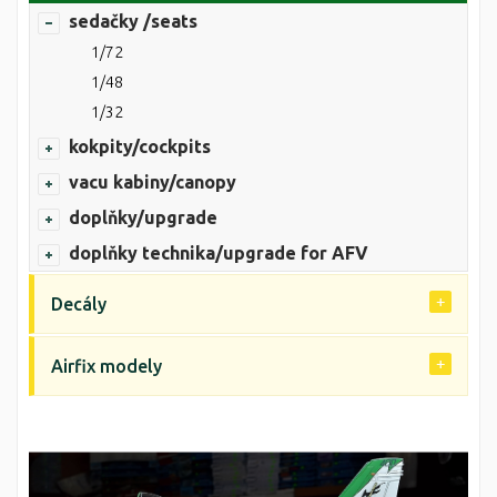
sedačky /seats
1/72
1/48
1/32
kokpity/cockpits
vacu kabiny/canopy
doplňky/upgrade
doplňky technika/upgrade for AFV
Decály
Airfix modely