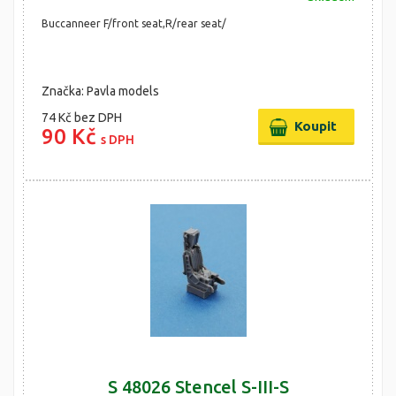
Buccanneer F/front seat,R/rear seat/
Značka: Pavla models
74 Kč
bez DPH
90 Kč
s DPH
S 48026 Stencel S-III-S