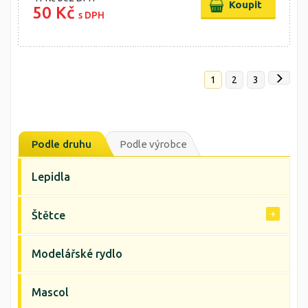
50 Kč
s DPH
1
2
3
Podle druhu
Podle výrobce
Lepidla
Štětce
Modelářské rydlo
Mascol