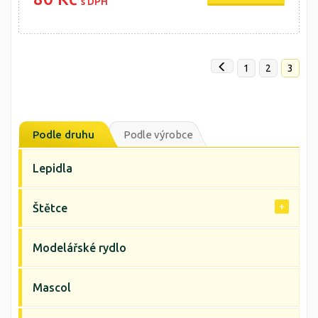
s DPH
1
2
3
Podle druhu
Podle výrobce
Lepidla
Štětce
Modelářské rydlo
Mascol