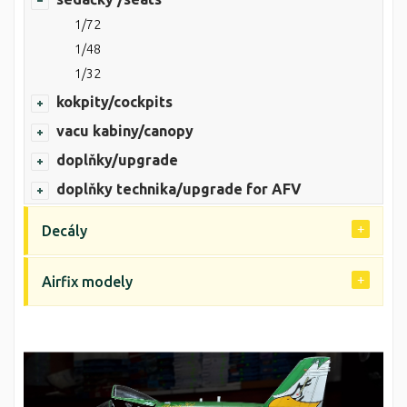
1/72
1/48
1/32
kokpity/cockpits
vacu kabiny/canopy
doplňky/upgrade
doplňky technika/upgrade for AFV
Decály
Airfix modely