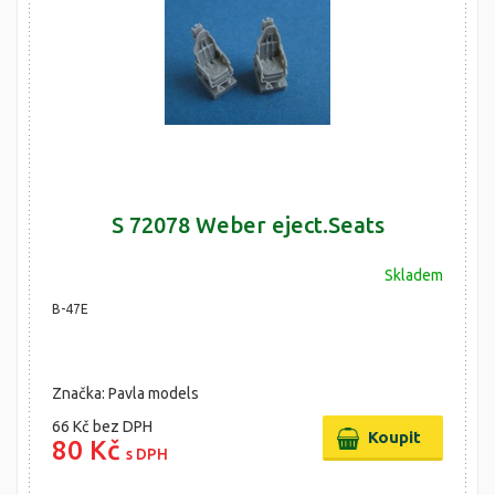
S 72078 Weber eject.Seats
Skladem
B-47E
Značka: Pavla models
66 Kč
bez DPH
80 Kč
s DPH