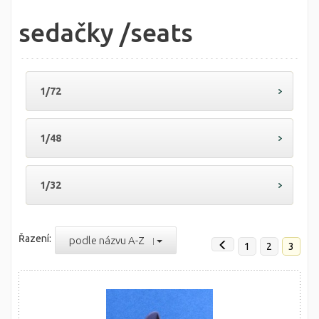
sedačky /seats
1/72
1/48
1/32
Řazení:
podle názvu A-Z
1
2
3