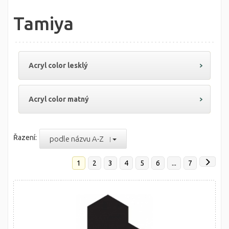
Tamiya
Acryl color lesklý
Acryl color matný
Řazení:
podle názvu A-Z
1
2
3
4
5
6
...
7