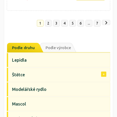
1
2
3
4
5
6
...
7
Podle druhu
Podle výrobce
Lepidla
Štětce
Modelářské rydlo
Mascol