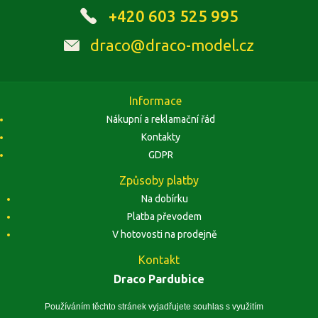
+420 603 525 995
draco@draco-model.cz
Informace
Nákupní a reklamační řád
Kontakty
GDPR
Způsoby platby
Na dobírku
Platba převodem
V hotovosti na prodejně
Kontakt
Draco Pardubice
Závodu Míru 1884, 53002 Pardubice
Zobrazit na mapě
Používáním těchto stránek vyjadřujete souhlas s využitím