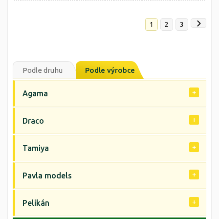
1
2
3
Podle druhu
Podle výrobce
Agama
Draco
Tamiya
Pavla models
Pelikán