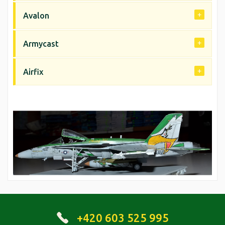
Avalon
Armycast
Airfix
+420 603 525 995