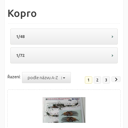
Kopro
1/48
1/72
Řazení:
podle názvu A-Z
1
2
3