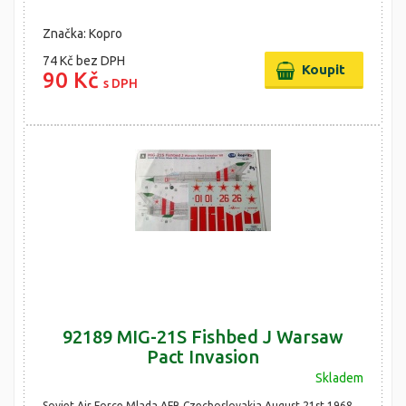
Značka: Kopro
74 Kč
bez DPH
90 Kč
s DPH
92189 MIG-21S Fishbed J Warsaw
Pact Invasion
Skladem
Soviet Air Force,Mlada AFB,Czechoslovakia,August 21st 1968