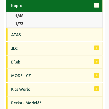
Kopro
1/48
1/72
ATAS
JLC
Bílek
MODEL-CZ
Kits World
Pecka - Modelář