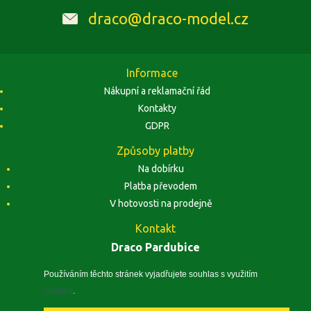
draco@draco-model.cz
Informace
Nákupní a reklamační řád
Kontakty
GDPR
Způsoby platby
Na dobírku
Platba převodem
V hotovosti na prodejně
Kontakt
Draco Pardubice
Závodu Míru 1884, 53002 Pardubice
Zobrazit na mapě
Používáním těchto stránek vyjadřujete souhlas s využitím
cookies
.
IČO: 10496441, DIČ: CZ5410260240