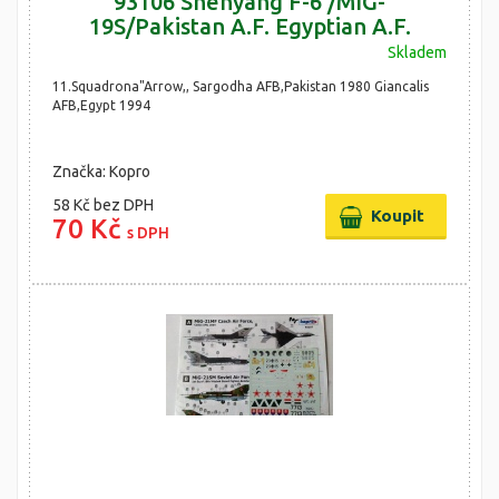
93106 Shenyang F-6 /MIG-
19S/Pakistan A.F. Egyptian A.F.
Skladem
11.Squadrona"Arrow,, Sargodha AFB,Pakistan 1980 Giancalis
AFB,Egypt 1994
Značka: Kopro
58 Kč
bez DPH
70 Kč
s DPH