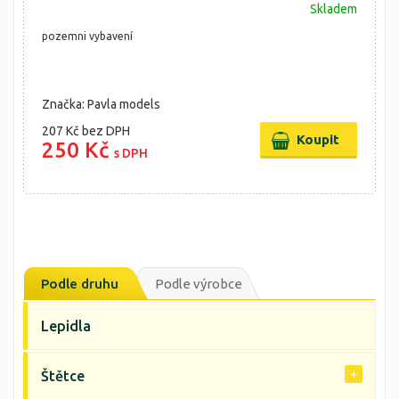
Skladem
pozemni vybavení
Značka: Pavla models
207 Kč
bez DPH
250 Kč
s DPH
Podle druhu
Podle výrobce
Lepidla
Štětce