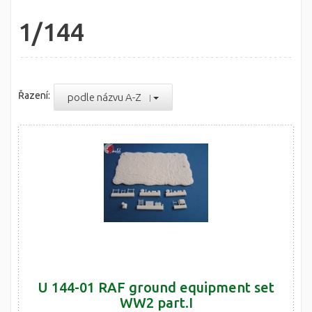
1/144
Řazení:
podle názvu A-Z
U 144-01 RAF ground equipment set
WW2 part.I