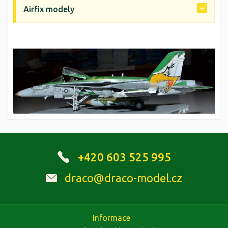
Airfix modely
+420 603 525 995
draco@draco-model.cz
Informace