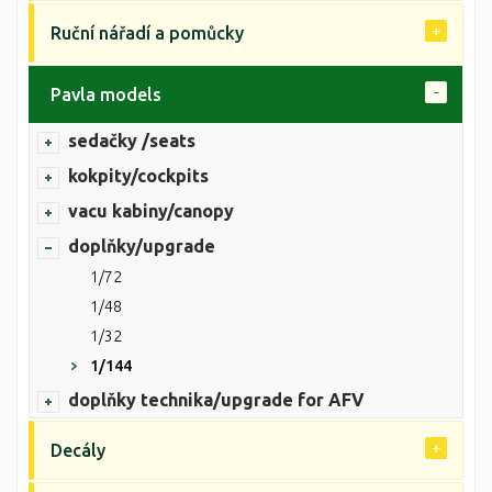
Ruční nářadí a pomůcky
Pavla models
sedačky /seats
kokpity/cockpits
vacu kabiny/canopy
doplňky/upgrade
1/72
1/48
1/32
1/144
doplňky technika/upgrade for AFV
Decály