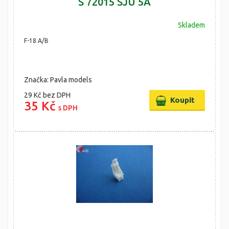
S 72015 SJU 5A
Skladem
F-18 A/B
Značka: Pavla models
29 Kč
bez DPH
35 Kč
s DPH