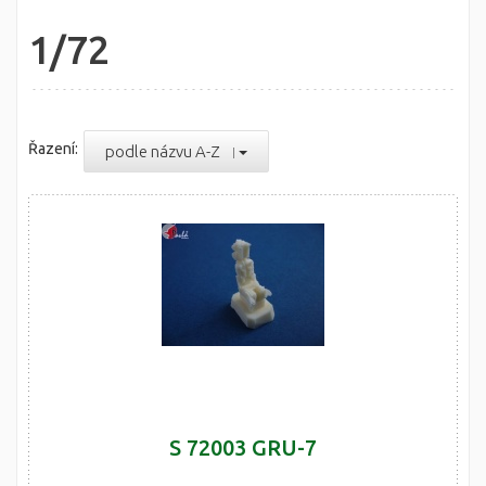
1/72
Řazení:
podle názvu A-Z
S 72003 GRU-7