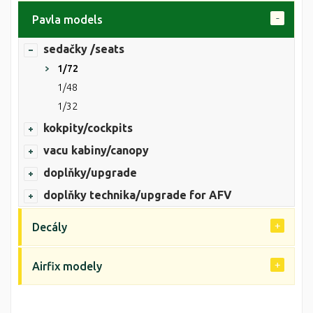
Pavla models
sedačky /seats
1/72
1/48
1/32
kokpity/cockpits
vacu kabiny/canopy
doplňky/upgrade
doplňky technika/upgrade for AFV
Decály
Airfix modely