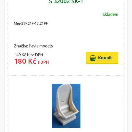
S 32002 SK-1
Skladem
Mig-21F,21F-13,21PF
Značka: Pavla models
149 Kč
bez DPH
180 Kč
s DPH