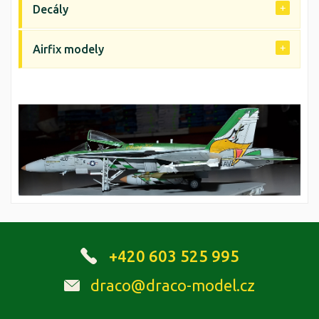
Decály
Airfix modely
+420 603 525 995
draco@draco-model.cz