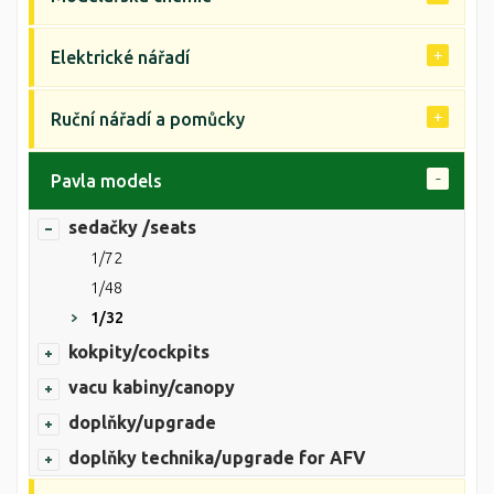
Elektrické nářadí
Ruční nářadí a pomůcky
Pavla models
sedačky /seats
1/72
1/48
1/32
kokpity/cockpits
vacu kabiny/canopy
doplňky/upgrade
doplňky technika/upgrade for AFV