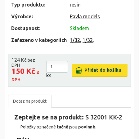
Typ produktu:
resin
Výrobce:
Pavla models
Dostupnost:
Skladem
Zařazeno v kategoriích
1/32
,
1/32
,
124 Kč
bez
DPH
150 Kč
s
ks
DPH
Dotaz na produkt
Zeptejte se na produkt:
S 32001 KK-2
Položky označené
tučně
jsou
povinné.