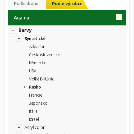
Podle druhu
Podle výrobce
Agama
Barvy
Syntetické
základní
Československé
Německo
USA
Velká Británie
Rusko
Francie
Japonsko
Itálie
Izrael
Acryl color