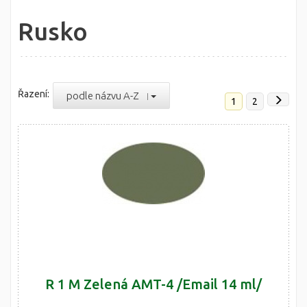
Rusko
Řazení:
podle názvu A-Z
1
2
R 1 M Zelená AMT-4 /Email 14 ml/