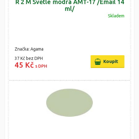
R 2 M Světle modrá AMT-17 /Email 14
ml/
Skladem
Značka: Agama
37 Kč
bez DPH
45 Kč
s DPH