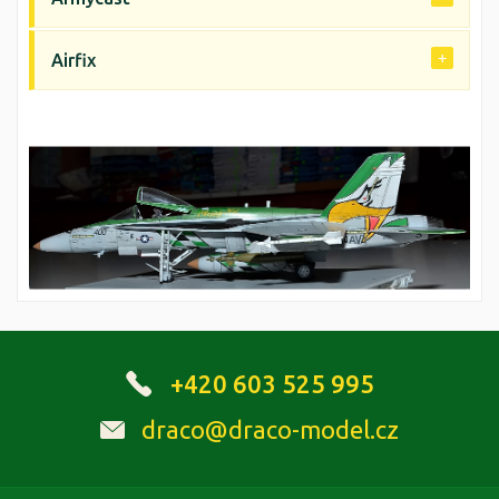
Airfix
+420 603 525 995
draco@draco-model.cz