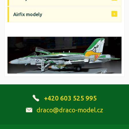
Airfix modely
+420 603 525 995
draco@draco-model.cz