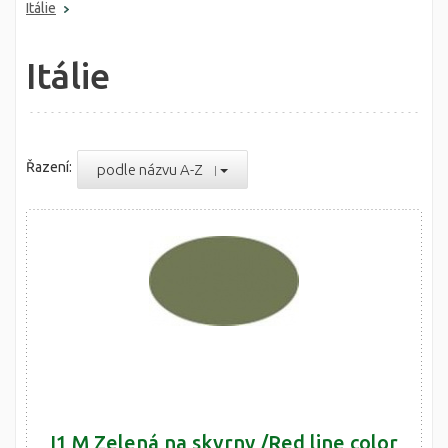
Itálie
Itálie
Řazení:
podle názvu A-Z
I1 M Zelená na skvrny /Red line color