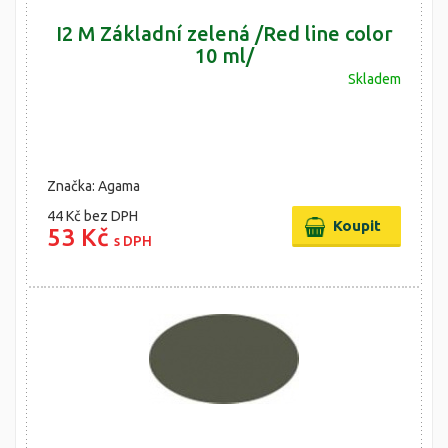
I2 M Základní zelená /Red line color
10 ml/
Skladem
Značka: Agama
44 Kč
bez DPH
53 Kč
s DPH