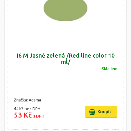
I6 M Jasně zelená /Red line color 10
ml/
Skladem
Značka: Agama
44 Kč
bez DPH
53 Kč
s DPH