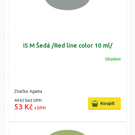
I5 M Šedá /Red line color 10 ml/
Skladem
Značka: Agama
44 Kč
bez DPH
53 Kč
s DPH