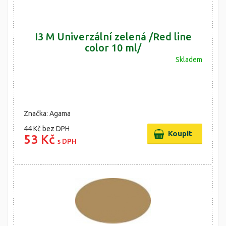
I3 M Univerzální zelená /Red line
color 10 ml/
Skladem
Značka: Agama
44 Kč
bez DPH
53 Kč
s DPH