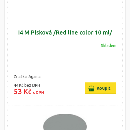
I4 M Písková /Red line color 10 ml/
Skladem
Značka: Agama
44 Kč
bez DPH
53 Kč
s DPH