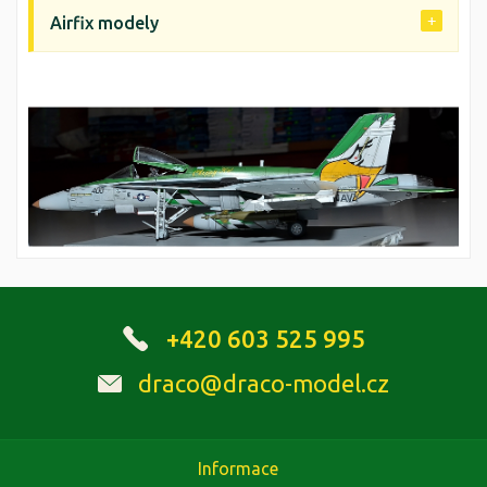
Airfix modely
+420 603 525 995
draco@draco-model.cz
Informace