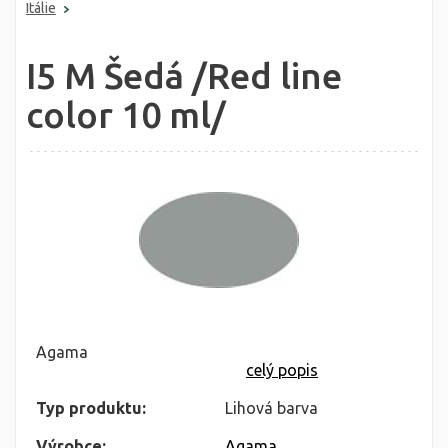
Itálie
I5 M Šedá /Red line
color 10 ml/
Agama
celý popis
Typ produktu:
Lihová barva
Výrobce:
Agama