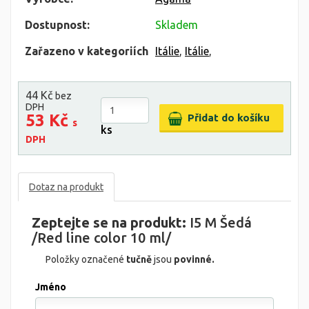
Dostupnost:
Skladem
Zařazeno v kategoriích
Itálie
,
Itálie
,
44 Kč
bez
DPH
53 Kč
s
ks
DPH
Dotaz na produkt
Zeptejte se na produkt:
I5 M Šedá
/Red line color 10 ml/
Položky označené
tučně
jsou
povinné.
Jméno