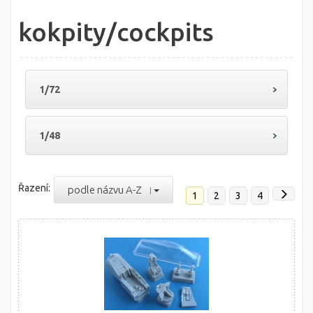
kokpity/cockpits
1/72
1/48
Řazení:
podle názvu A-Z
1
2
3
4