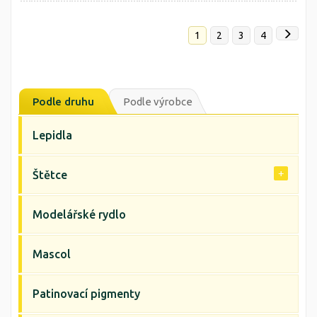
1
2
3
4
Podle druhu
Podle výrobce
Lepidla
Štětce
Modelářské rydlo
Mascol
Patinovací pigmenty