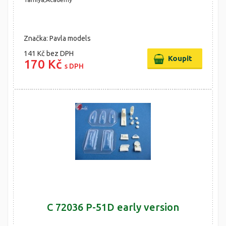
Značka: Pavla models
141 Kč
bez DPH
170 Kč
s DPH
C 72036 P-51D early version