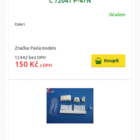
C 72041 P-47N
Skladem
Italeri
Značka: Pavla models
124 Kč
bez DPH
150 Kč
s DPH