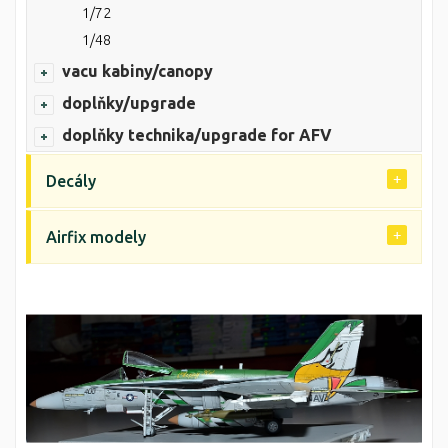
1/72
1/48
vacu kabiny/canopy
doplňky/upgrade
doplňky technika/upgrade for AFV
Decály
Airfix modely