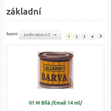
základní
Řazení:
podle názvu A-Z
1
2
3
4
01 M Bílá /Email 14 ml/