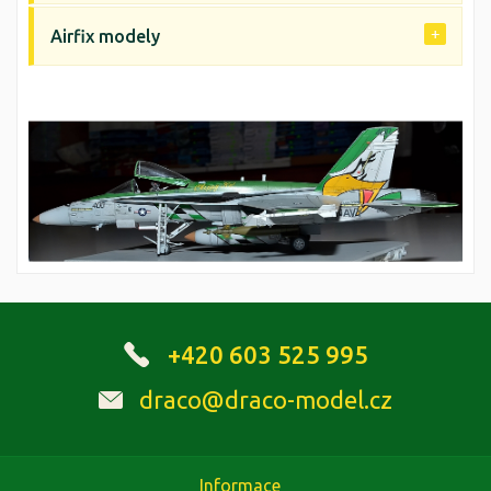
Airfix modely
+420 603 525 995
draco@draco-model.cz
Informace