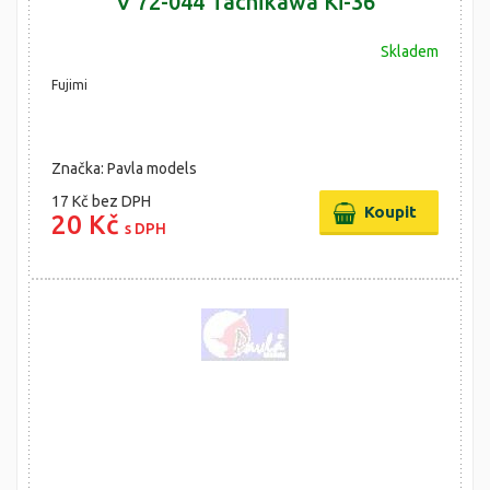
V 72-044 Tachikawa Ki-36
Skladem
Fujimi
Značka: Pavla models
17 Kč
bez DPH
20 Kč
s DPH