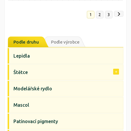
1
2
3
Podle druhu
Podle výrobce
Lepidla
Štětce
Modelářské rydlo
Mascol
Patinovací pigmenty