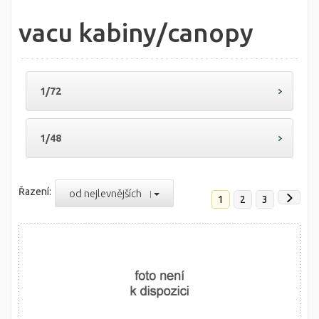
vacu kabiny/canopy
1/72
1/48
Řazení:
od nejlevnějších
1
2
3