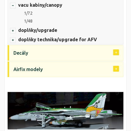
vacu kabiny/canopy
1/72
1/48
doplňky/upgrade
doplňky technika/upgrade for AFV
Decály
Airfix modely