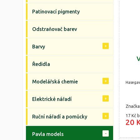
Patinovací pigmenty
Odstraňovač barev
Barvy
V
Ředidla
Modelářská chemie
Hasega
Elektrické nářadí
Značka
17 Kč
b
Ruční nářadí a pomůcky
20 
Pavla models