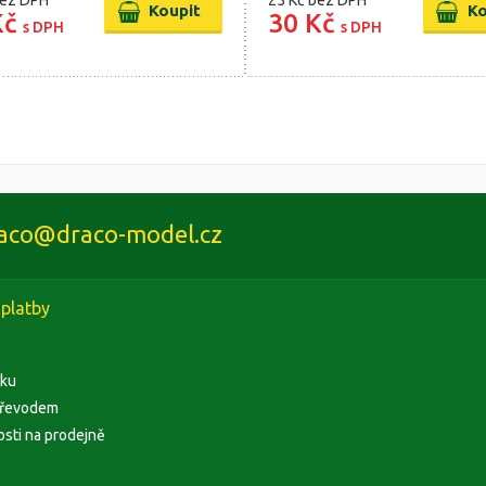
ez DPH
25 Kč
bez DPH
Kč
30 Kč
s DPH
s DPH
aco@draco-model.cz
platby
rku
převodem
osti na prodejně