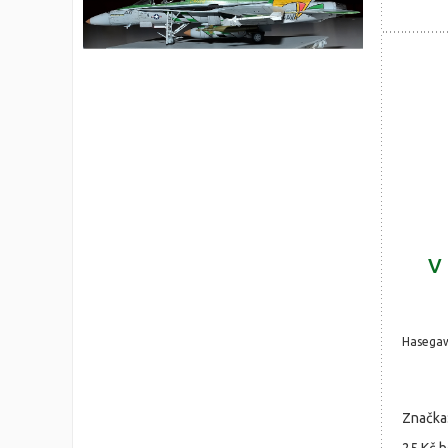
V 
Hasega
Značka