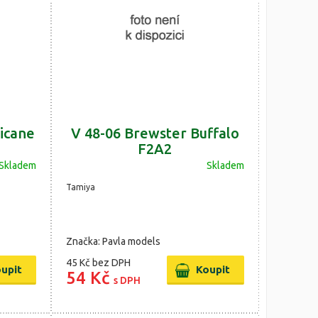
icane
V 48-06 Brewster Buffalo
F2A2
Skladem
Skladem
Tamiya
Značka: Pavla models
45 Kč
bez DPH
54 Kč
s DPH