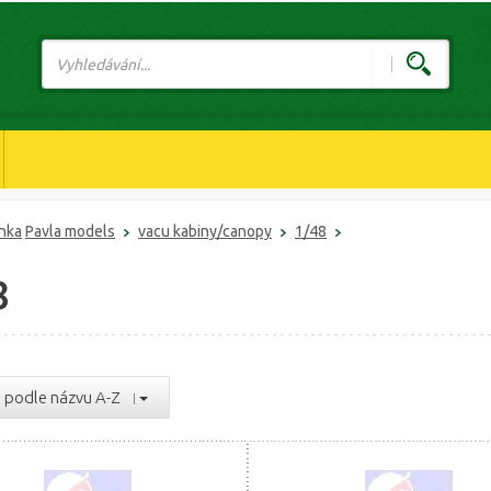
ánka
Pavla models
vacu kabiny/canopy
1/48
8
podle názvu A-Z