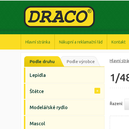
https://www.high-endrolex.com/47
https://www.high-endrolex.com/47
https://www.high-endrolex.com/47
https://www.high-endrolex.com/47
https://www.high-endrolex.com/47
Hlavní stránka
Nákupní a reklamační řád
Kontakt
Hlavní str
Podle druhu
Podle výrobce
1/4
Lepidla
Štětce
Řazení:
Modelářské rydlo
Mascol