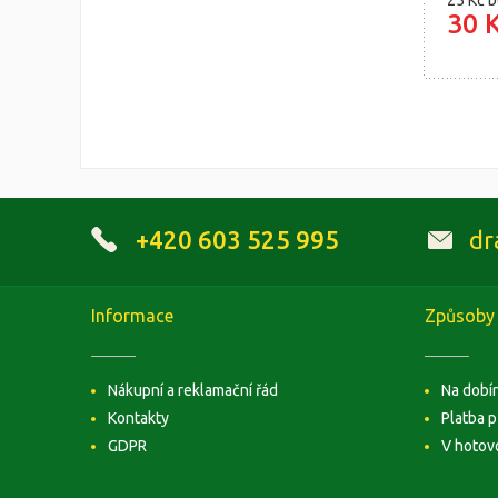
25 Kč
b
30 
+420 603 525 995
dr
Informace
Způsoby 
Nákupní a reklamační řád
Na dobí
Kontakty
Platba 
GDPR
V hotov