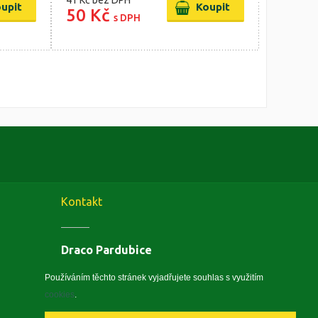
41 Kč
bez DPH
50 Kč
s DPH
Kontakt
Draco Pardubice
Závodu Míru 1884, 53002 Pardubice
Zobrazit na mapě
Používáním těchto stránek vyjadřujete souhlas s využitím
cookies
.
IČO: 10496441, DIČ: CZ5410260240