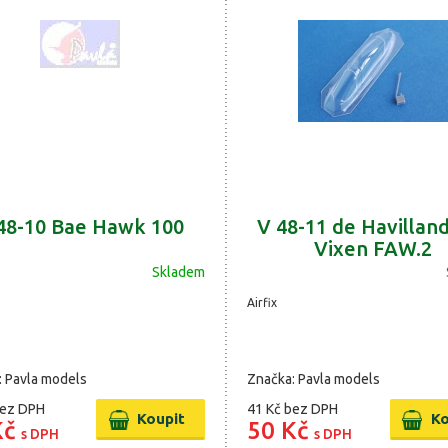
48-10 Bae Hawk 100
V 48-11 de Havillan
Vixen FAW.2
Skladem
Airfix
: Pavla models
Značka: Pavla models
ez DPH
41 Kč
bez DPH
Kč
50 Kč
s DPH
s DPH