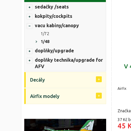
sedačky /seats
kokpity/cockpits
vacu kabiny/canopy
1/72
1/48
doplňky/upgrade
doplňky technika/upgrade for
V 
AFV
Decály
Airfix
Airfix modely
Značka
37 Kč
b
45 