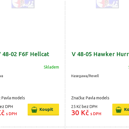
 48-02 F6F Hellcat
V 48-05 Hawker Hurr
Skladem
wa
Hasegawa/Revell
: Pavla models
Značka: Pavla models
ez DPH
25 Kč
bez DPH
Kč
30 Kč
s DPH
s DPH