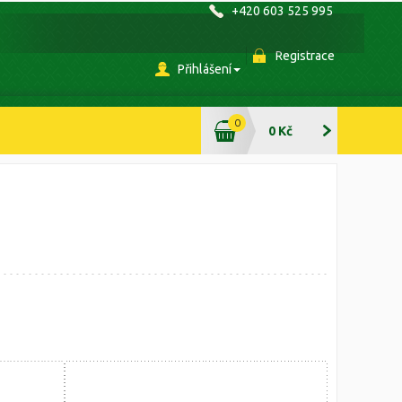
+420 603 525 995
Registrace
Přihlášení
0
0 Kč