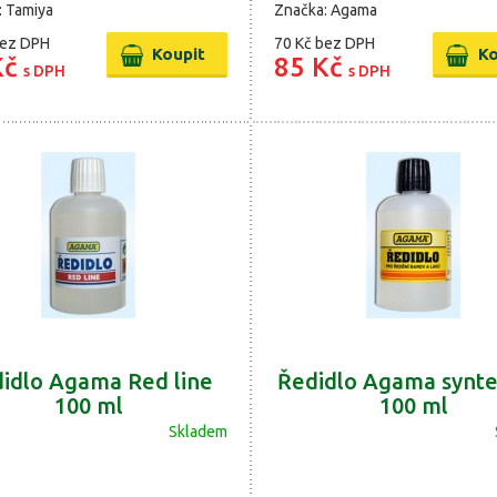
: Tamiya
Značka: Agama
ez DPH
70 Kč
bez DPH
Kč
85 Kč
s DPH
s DPH
idlo Agama Red line
Ředidlo Agama synte
100 ml
100 ml
Skladem