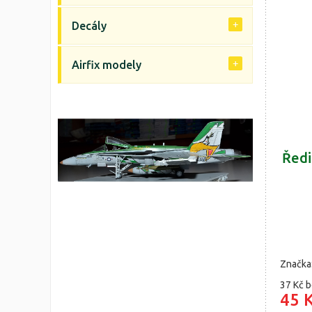
Decály
Airfix modely
Ředi
Značka
37 Kč
b
45 