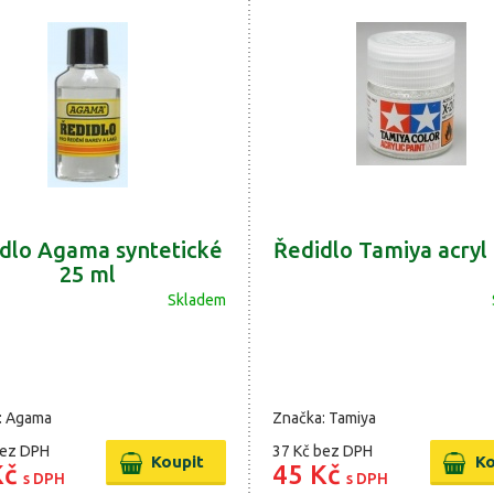
dlo Agama syntetické
Ředidlo Tamiya acryl
25 ml
Skladem
: Agama
Značka: Tamiya
ez DPH
37 Kč
bez DPH
Kč
45 Kč
s DPH
s DPH