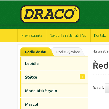
https://www.high-endrolex.com/47
https://www.high-endrolex.com/47
https://www.high-endrolex.com/47
https://www.high-endrolex.com/47
https://www.high-endrolex.com/47
Hlavní stránka
Nákupní a reklamační řád
Kontakt
Hlavní str
Podle druhu
Podle výrobce
Řed
Lepidla
Štětce
Řazení:
Modelářské rydlo
Mascol