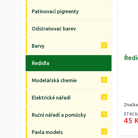
Patinovací pigmenty
Odstraňovač barev
Barvy
Ředi
Ředidla
Modelářská chemie
Elektrické nářadí
Značka
37 Kč
b
Ruční nářadí a pomůcky
45 
Pavla models