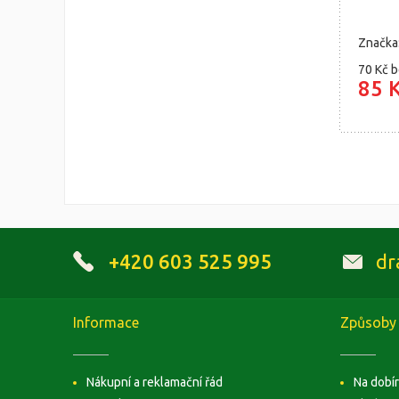
Značka
70 Kč
b
85 
+420 603 525 995
dr
Informace
Způsoby 
Nákupní a reklamační řád
Na dobí