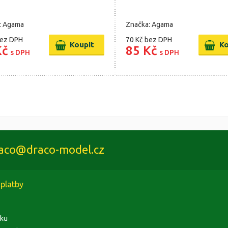
: Agama
Značka: Agama
ez DPH
70 Kč
bez DPH
Kč
85 Kč
s DPH
s DPH
aco@draco-model.cz
platby
rku