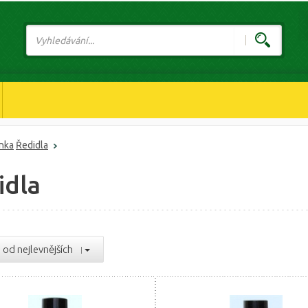
ánka
Ředidla
idla
od nejlevnějších