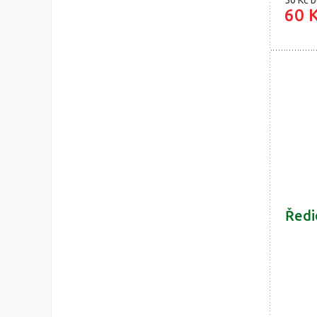
50 Kč
b
60 
Ředi