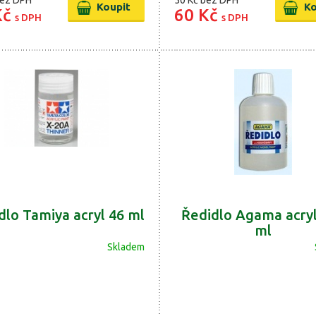
ez DPH
50 Kč
bez DPH
Kč
60 Kč
s DPH
s DPH
dlo Tamiya acryl 46 ml
Ředidlo Agama acry
ml
Skladem