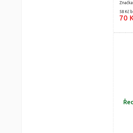
Značka
58 Kč
b
70 
Řed