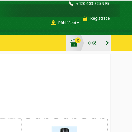
+420 603 525 995
Registrace
Přihlášení
0
0 Kč