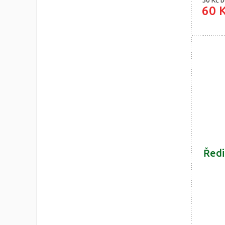
50 Kč
b
60 
Ředi