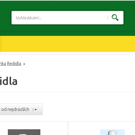
ánka
Ředidla
idla
od nejdrazších