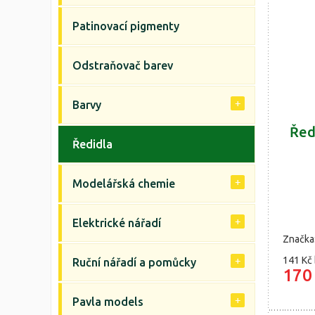
Patinovací pigmenty
Odstraňovač barev
Barvy
Řed
Ředidla
Modelářská chemie
Elektrické nářadí
Značka
141 Kč
Ruční nářadí a pomůcky
170
Pavla models