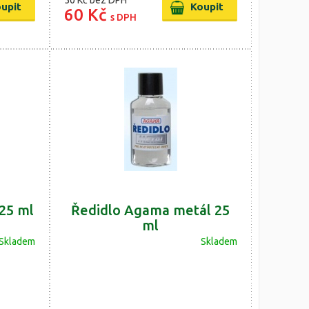
50 Kč
bez DPH
60 Kč
s DPH
25 ml
Ředidlo Agama metál 25
ml
Skladem
Skladem