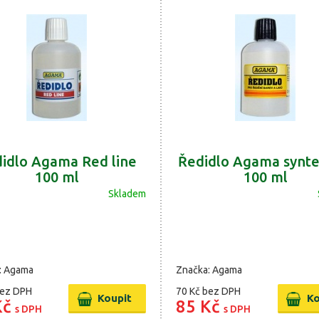
idlo Agama Red line
Ředidlo Agama synte
100 ml
100 ml
Skladem
: Agama
Značka: Agama
ez DPH
70 Kč
bez DPH
Kč
85 Kč
s DPH
s DPH