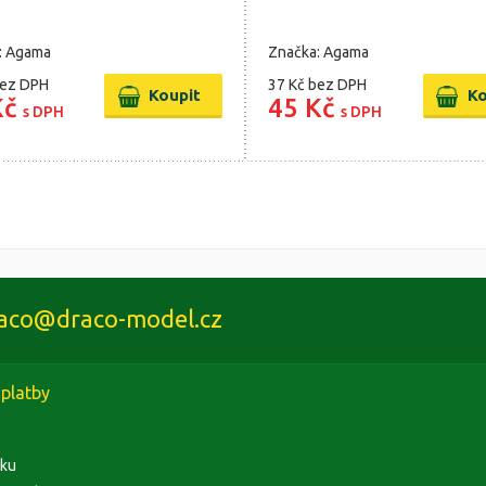
: Agama
Značka: Agama
ez DPH
37 Kč
bez DPH
Kč
45 Kč
s DPH
s DPH
aco@draco-model.cz
platby
rku