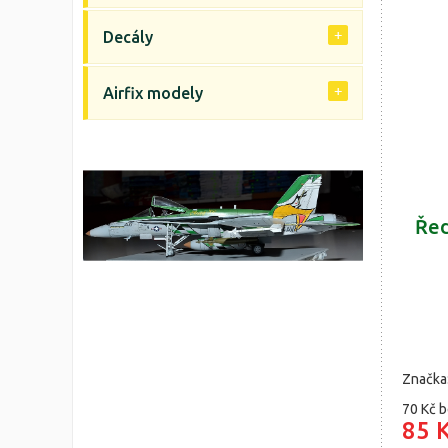
Decály
Airfix modely
Řed
Značka
70 Kč
b
85 