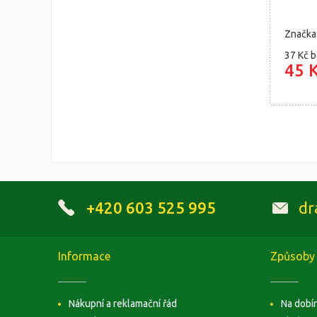
Značka
37 Kč
b
45 
+420 603 525 995
dr
Informace
Způsoby 
Nákupní a reklamační řád
Na dobí