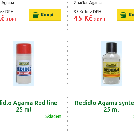
: Agama
Značka: Agama
ez DPH
37 Kč
bez DPH
Kč
45 Kč
s DPH
s DPH
idlo Agama Red line
Ředidlo Agama synte
25 ml
25 ml
Skladem