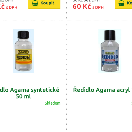
ez DPH
50 Kč
bez DPH
Kč
60 Kč
s DPH
s DPH
dlo Agama syntetické
Ředidlo Agama acryl 
50 ml
Skladem