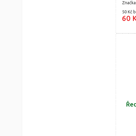
Značka
50 Kč
b
60 
Řed