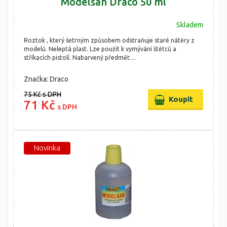
Modelsan Draco 50 ml
Skladem
Roztok , který šetrným způsobem odstraňuje staré nátěry z
modelů. Neleptá plast. Lze použít k vymývání štětců a
stříkacích pistolí. Nabarvený předmět ...
Značka: Draco
75 Kč
s DPH
71 Kč
s DPH
Novinka