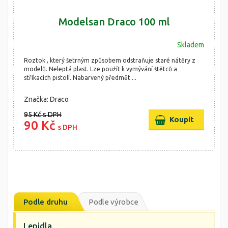
Modelsan Draco 100 ml
Skladem
Roztok , který šetrným způsobem odstraňuje staré nátěry z
modelů. Neleptá plast. Lze použít k vymývání štětců a
stříkacích pistolí. Nabarvený předmět ...
Značka: Draco
95 Kč
s DPH
90 Kč
s DPH
Podle druhu
Podle výrobce
Lepidla