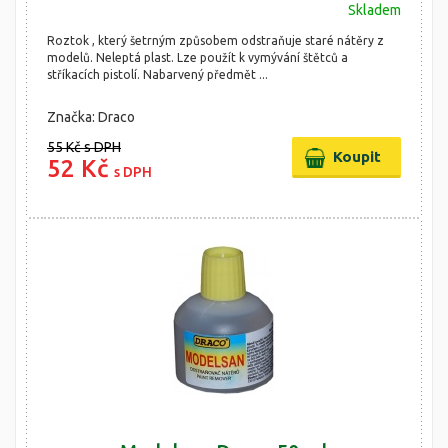
Skladem
Roztok , který šetrným způsobem odstraňuje staré nátěry z
modelů. Neleptá plast. Lze použít k vymývání štětců a
stříkacích pistolí. Nabarvený předmět ...
Značka: Draco
55 Kč
s DPH
52 Kč
s DPH