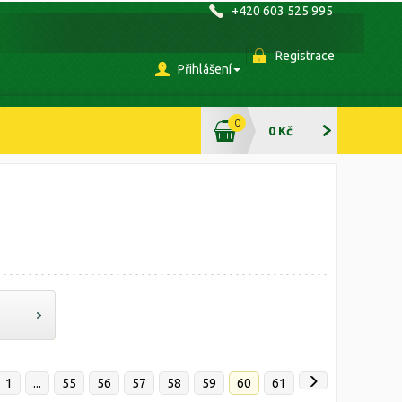
+420 603 525 995
Registrace
Přihlášení
0
0 Kč
1
...
55
56
57
58
59
60
61