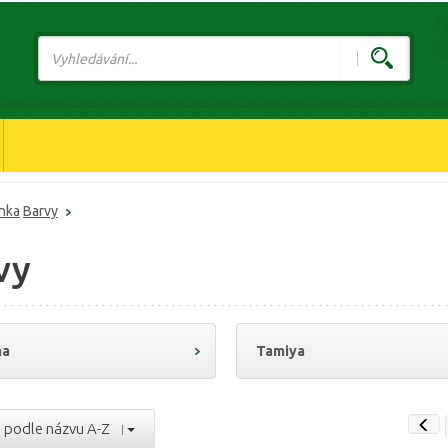
ánka
Barvy
vy
ma
Tamiya
podle názvu A-Z