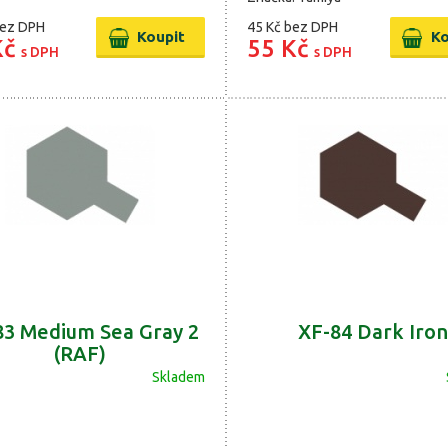
ez DPH
45 Kč
bez DPH
Kč
55 Kč
s DPH
s DPH
83 Medium Sea Gray 2
XF-84 Dark Iron
(RAF)
Skladem