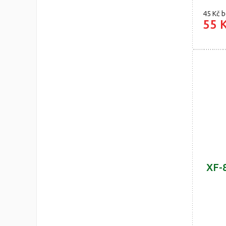
45 Kč
b
55 
XF-