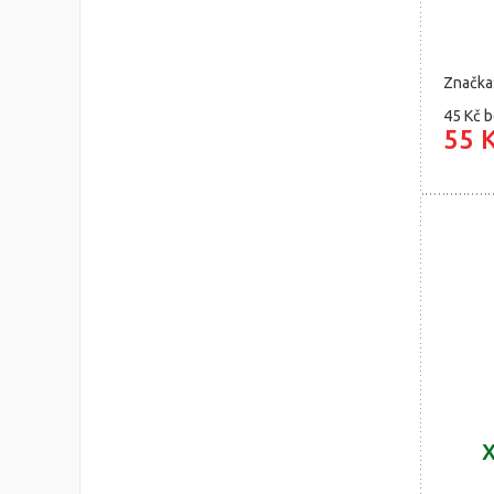
Značka
45 Kč
b
55 
X