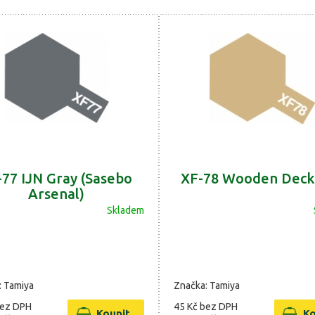
-77 IJN Gray (Sasebo
XF-78 Wooden Deck
Arsenal)
Skladem
: Tamiya
Značka: Tamiya
ez DPH
45 Kč
bez DPH