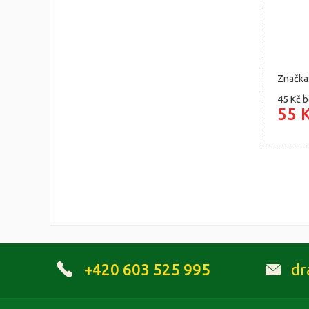
Značka
45 Kč
b
55 
+420 603 525 995
dr