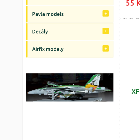
55 
Pavla models
Decály
Airfix modely
XF