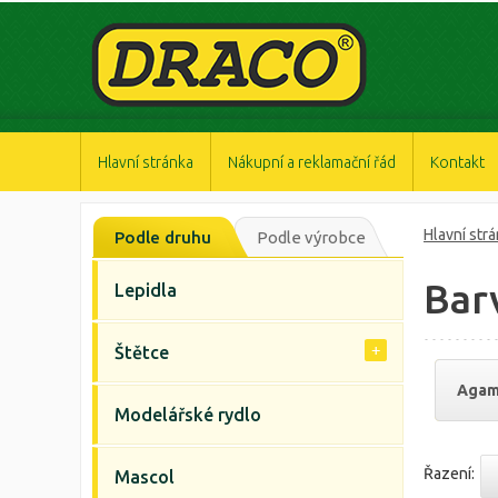
https://www.high-endrolex.com/47
https://www.high-endrolex.com/47
https://www.high-endrolex.com/47
https://www.high-endrolex.com/47
https://www.high-endrolex.com/47
Hlavní stránka
Nákupní a reklamační řád
Kontakt
Hlavní str
Podle druhu
Podle výrobce
Bar
Lepidla
Štětce
Aga
Modelářské rydlo
Řazení:
Mascol