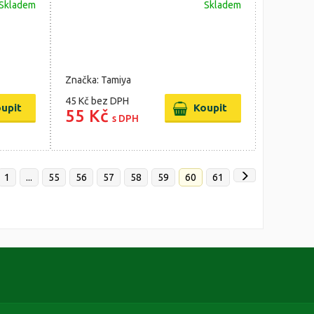
Skladem
Skladem
Značka: Tamiya
45 Kč
bez DPH
55 Kč
s DPH
1
...
55
56
57
58
59
60
61