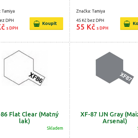
: Tamiya
Značka: Tamiya
ez DPH
45 Kč
bez DPH
Kč
55 Kč
s DPH
s DPH
86 Flat Clear (Matný
XF-87 IJN Gray (Mai
lak)
Arsenal)
Skladem