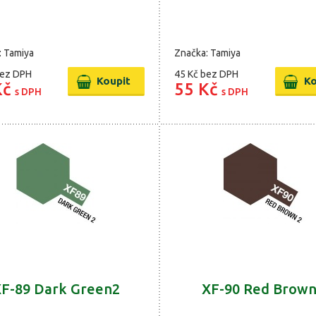
: Tamiya
Značka: Tamiya
ez DPH
45 Kč
bez DPH
Kč
55 Kč
s DPH
s DPH
F-89 Dark Green2
XF-90 Red Brow