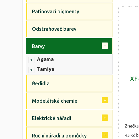
Patinovací pigmenty
Odstraňovač barev
Barvy
Agama
Tamiya
XF
Ředidla
Modelářská chemie
Elektrické nářadí
Značka
Ruční nářadí a pomůcky
45 Kč
b