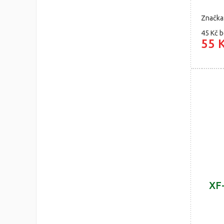
Značka
45 Kč
b
55 
XF-