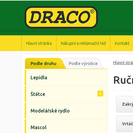
https://www.high-endrolex.com/47
https://www.high-endrolex.com/47
https://www.high-endrolex.com/47
https://www.high-endrolex.com/47
https://www.high-endrolex.com/47
Hlavní stránka
Nákupní a reklamační řád
Kontakt
Hlavní str
Podle druhu
Podle výrobce
Ruč
Lepidla
Štětce
Zakrý
Modelářské rydlo
Vrtáč
Mascol