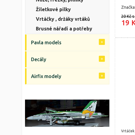
Značka
Žiletkové pilky
20 Kč
s
Vrtáčky , držáky vrtáků
19 
Brusné nářadí a potřeby
Pavla models
Decály
Airfix modely
Vrtáček