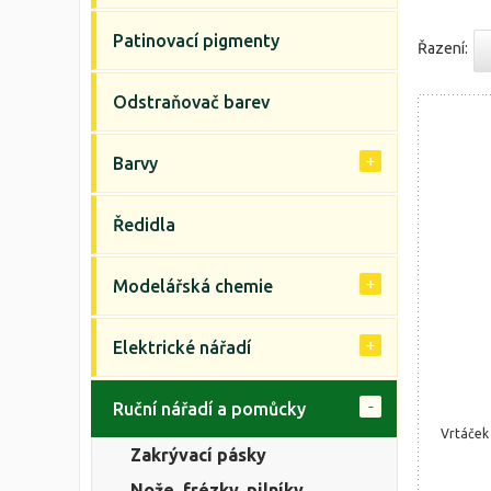
Patinovací pigmenty
Řazení:
Odstraňovač barev
Barvy
Ředidla
Modelářská chemie
Elektrické nářadí
Ruční nářadí a pomůcky
Vrtáček
Zakrývací pásky
Nože, frézky, pilníky