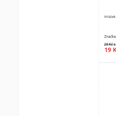
Vrtáček
Značka
20 Kč
s
19 