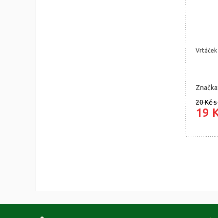
Vrtáček
Značka
20 Kč
s
19 