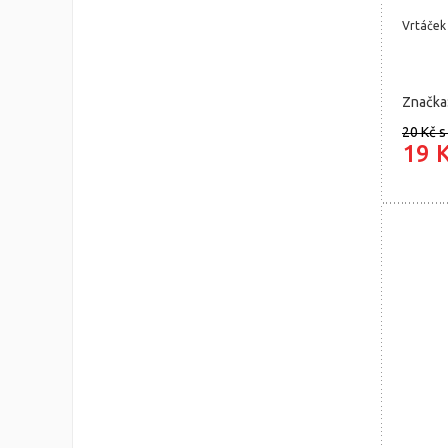
Vrtáček
Značka
20 Kč
s
19 