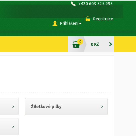
+420 603 525 995
Registrace
Přihlášení
0
0 Kč
Žiletkové pilky