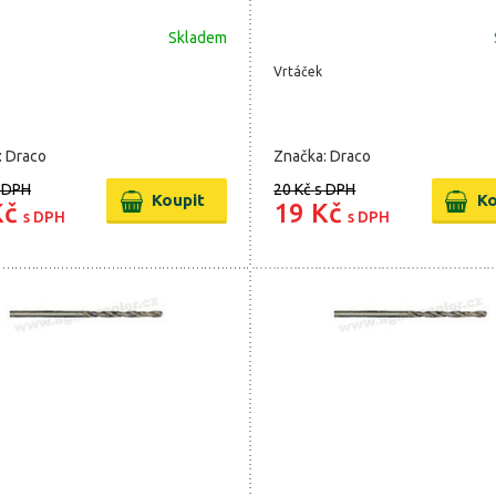
Skladem
Vrtáček
: Draco
Značka: Draco
 DPH
20 Kč
s DPH
Kč
19 Kč
s DPH
s DPH