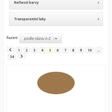
Reflexní barvy
Transparentní laky
Řazení:
podle názvu A-Z
1
2
3
4
5
6
7
8
9
10
...
54