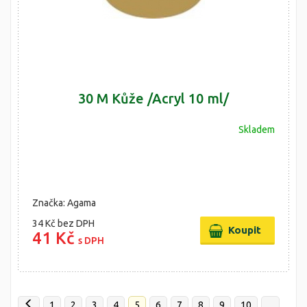
30 M Kůže /Acryl 10 ml/
Skladem
Značka: Agama
34 Kč
bez DPH
41 Kč
s DPH
1
2
3
4
5
6
7
8
9
10
...