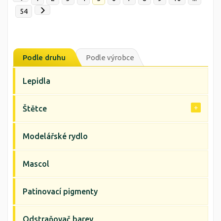
54
Podle druhu
Podle výrobce
Lepidla
Štětce
Modelářské rydlo
Mascol
Patinovací pigmenty
Odstraňovač barev