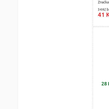
Značka
34 Kč
b
41 
28 