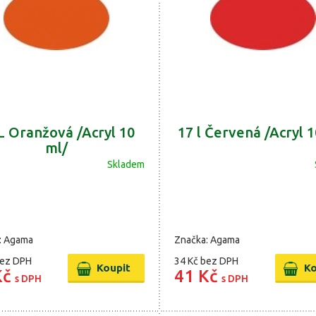
L Oranžová /Acryl 10
17 l Červená /Acryl 1
ml/
Skladem
: Agama
Značka: Agama
ez DPH
34 Kč
bez DPH
Kč
41 Kč
s DPH
s DPH