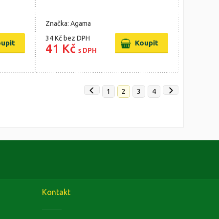
Značka: Agama
34 Kč
bez DPH
41 Kč
s DPH
1
2
3
4
Kontakt