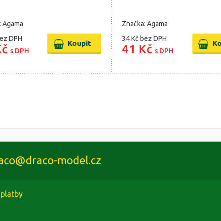
: Agama
Značka: Agama
ez DPH
34 Kč
bez DPH
Kč
41 Kč
s DPH
s DPH
aco@draco-model.cz
platby