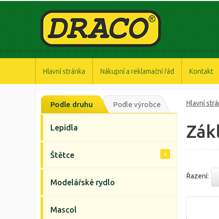
https://www.high-endrolex.com/47
https://www.high-endrolex.com/47
https://www.high-endrolex.com/47
https://www.high-endrolex.com/47
https://www.high-endrolex.com/47
Hlavní stránka
Nákupní a reklamační řád
Kontakt
Hlavní str
Podle druhu
Podle výrobce
Zák
Lepidla
Štětce
Řazení:
Modelářské rydlo
Mascol