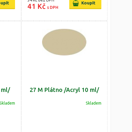
34 Kč
bez DPH
41 Kč
s DPH
 ml/
27 M Plátno /Acryl 10 ml/
Skladem
Skladem