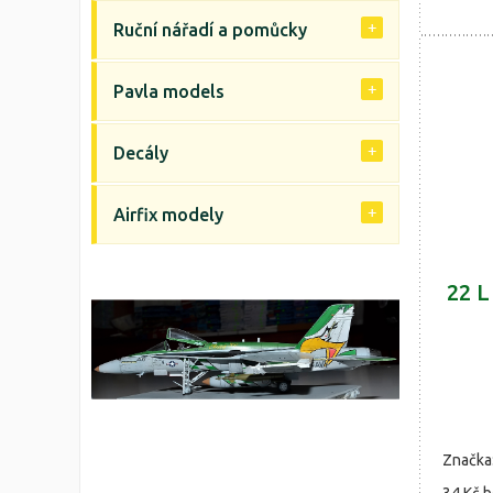
Ruční nářadí a pomůcky
Pavla models
Decály
Airfix modely
22 L
Značka