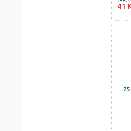
34 Kč
b
41 
25