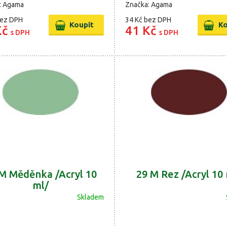
: Agama
Značka: Agama
ez DPH
34 Kč
bez DPH
Kč
41 Kč
s DPH
s DPH
M Měděnka /Acryl 10
29 M Rez /Acryl 10
ml/
Skladem