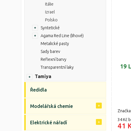
Itálie
Izrael
Polsko
Syntetické
Agama Red Line (lihové)
Metalické pasty
Sady barev
Reflexní barvy
19 
Transparentní laky
Tamiya
Ředidla
Modelářská chemie
Značka
34 Kč
b
Elektrické nářadí
41 