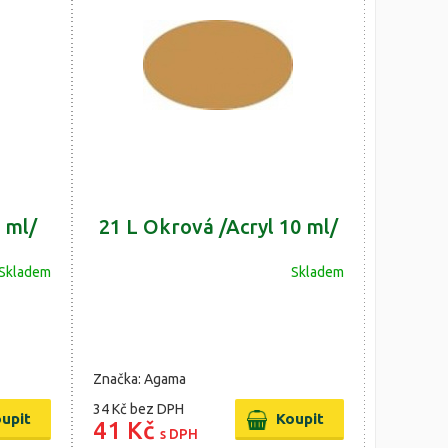
 ml/
21 L Okrová /Acryl 10 ml/
Skladem
Skladem
Značka: Agama
34 Kč
bez DPH
41 Kč
s DPH