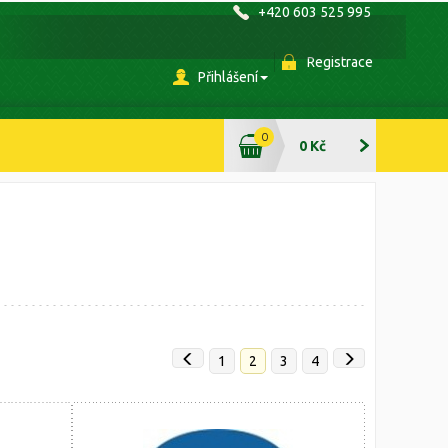
+420 603 525 995
Registrace
Přihlášení
0
0 Kč
1
2
3
4