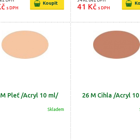
ez DPH
34 Kč
bez DPH
Kč
41 Kč
s DPH
s DPH
 M Pleť /Acryl 10 ml/
26 M Cihla /Acryl 10
Skladem