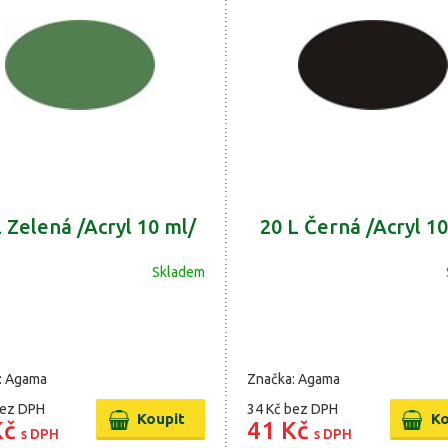
L Zelená /Acryl 10 ml/
20 L Černá /Acryl 10
Skladem
: Agama
Značka: Agama
ez DPH
34 Kč
bez DPH
Kč
41 Kč
s DPH
s DPH