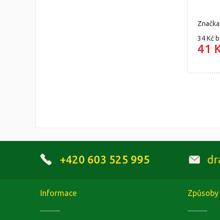
Značka
34 Kč
b
41 
+420 603 525 995
dr
Informace
Způsoby 