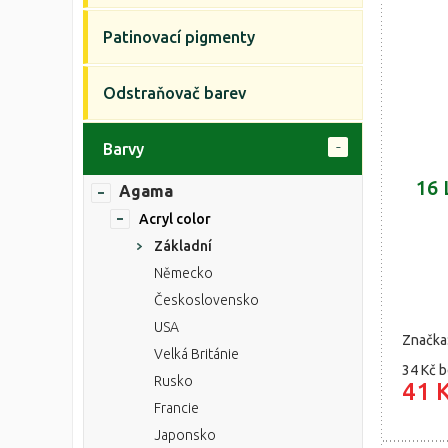
Patinovací pigmenty
Odstraňovač barev
Barvy
16 
Agama
Acryl color
Základní
Německo
Československo
USA
Značka
Velká Británie
34 Kč
b
Rusko
41 
Francie
Japonsko