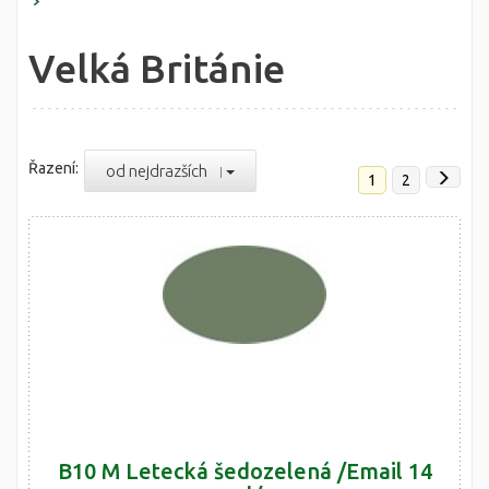
Velká Británie
Řazení:
od nejdrazších
1
2
B10 M Letecká šedozelená /Email 14