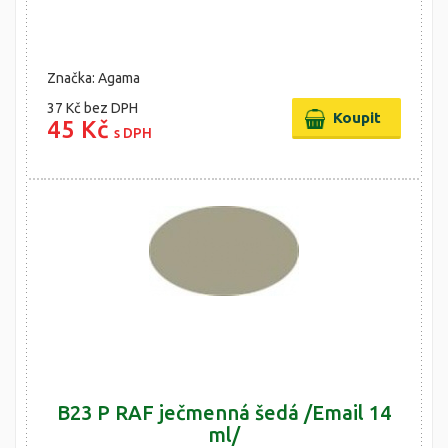
Značka: Agama
37 Kč
bez DPH
45 Kč
s DPH
B23 P RAF ječmenná šedá /Email 14
ml/