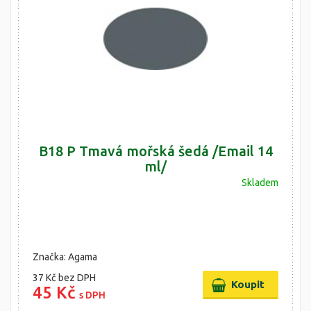
B18 P Tmavá mořská šedá /Email 14
ml/
Skladem
Značka: Agama
37 Kč
bez DPH
45 Kč
s DPH