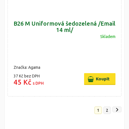
B26 M Uniformová šedozelená /Email
14 ml/
Skladem
Značka: Agama
37 Kč
bez DPH
45 Kč
s DPH
1
2