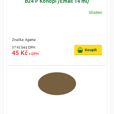
B24 P Konopí /Email 14 ml/
Skladem
Značka: Agama
37 Kč
bez DPH
45 Kč
s DPH