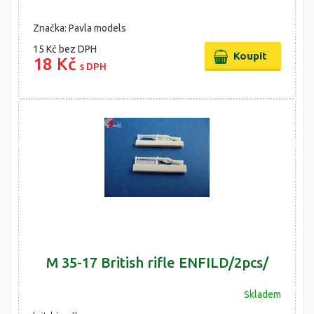
Značka: Pavla models
15 Kč
bez DPH
18 Kč
s DPH
M 35-17 British rifle ENFILD/2pcs/
Skladem