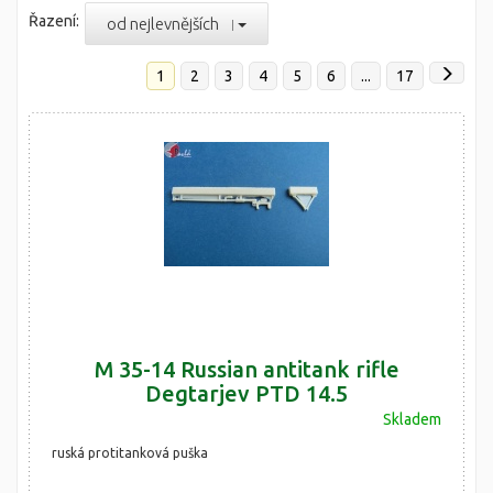
Řazení:
od nejlevnějších
1
2
3
4
5
6
...
17
M 35-14 Russian antitank rifle
Degtarjev PTD 14.5
Skladem
ruská protitanková puška