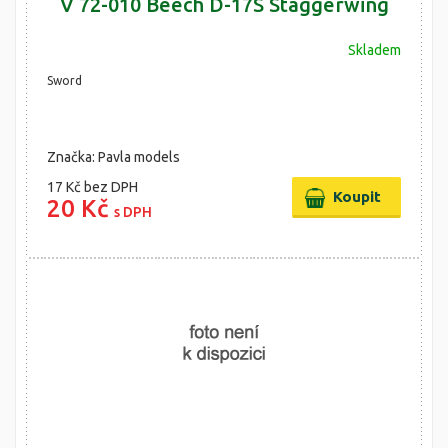
V 72-010 Beech D-17S Staggerwing
Skladem
Sword
Značka: Pavla models
17 Kč
bez DPH
20 Kč
s DPH