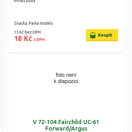
britská puška
Značka: Pavla models
15 Kč
bez DPH
18 Kč
s DPH
V 72-104 Fairchild UC-61
Forward/Argus