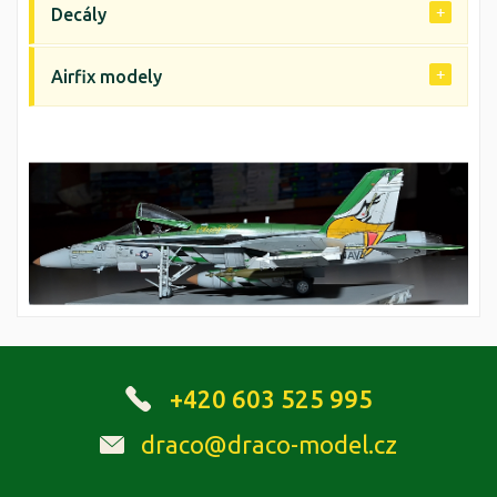
Decály
Airfix modely
+420 603 525 995
draco@draco-model.cz