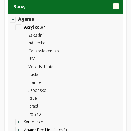
Barvy
Agama
Acryl color
Základní
Německo
Československo
USA
Velká Británie
Rusko
Francie
Japonsko
Itálie
Izrael
Polsko
Syntetické
Agama Red Line (lihové)