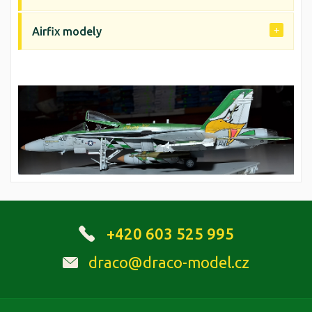
Airfix modely
+420 603 525 995
draco@draco-model.cz