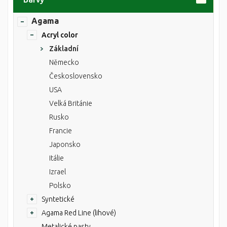
Agama
Acryl color
Základní
Německo
Československo
USA
Velká Británie
Rusko
Francie
Japonsko
Itálie
Izrael
Polsko
Syntetické
Agama Red Line (lihové)
Metalické pasty