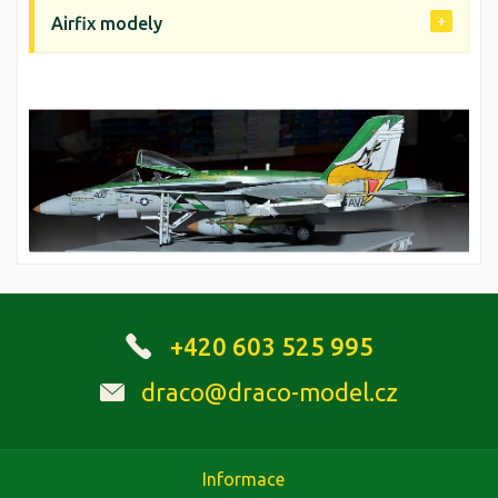
Airfix modely
+420 603 525 995
draco@draco-model.cz
Informace