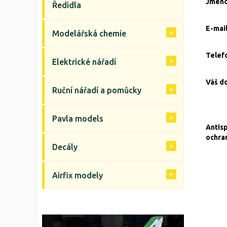
Jmén
Ředidla
E-mai
Modelářská chemie
Telef
Elektrické nářadí
Váš d
Ruční nářadí a pomůcky
Pavla models
Antis
ochra
Decály
Airfix modely