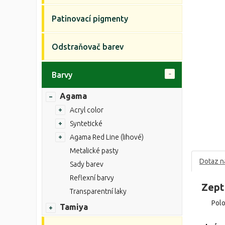
Patinovací pigmenty
Odstraňovač barev
Barvy
Agama
Acryl color
Syntetické
Agama Red Line (lihové)
Metalické pasty
Dotaz n
Sady barev
Reflexní barvy
Zept
Transparentní laky
Pol
Tamiya