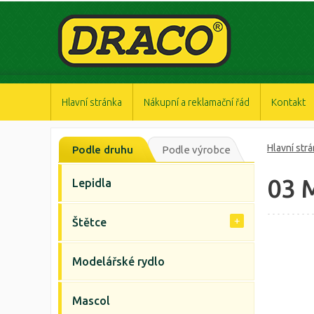
https://www.high-endrolex.com/47
https://www.high-endrolex.com/47
https://www.high-endrolex.com/47
https://www.high-endrolex.com/47
https://www.high-endrolex.com/47
Hlavní stránka
Nákupní a reklamační řád
Kontakt
Hlavní str
Podle druhu
Podle výrobce
03 
Lepidla
Štětce
Modelářské rydlo
Mascol