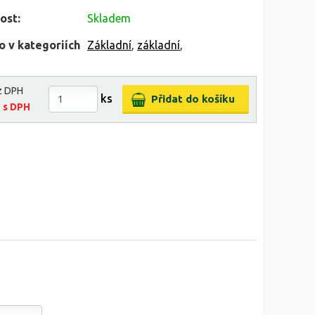
ost:
Skladem
o v kategoriích
Základní
,
základní
,
z DPH
ks
č
s DPH