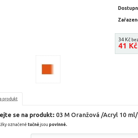
Dostupn
Zařazen
34 Kč
be
41 K
a produkt
ejte se na produkt:
03 M Oranžová /Acryl 10 ml/
ožky označené
tučně
jsou
povinné.