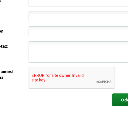
o
l
on
otaz:
pamová
na