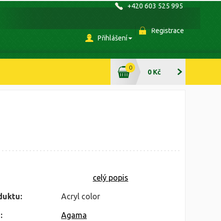
+420 603 525 995
Registrace
Přihlášení
0
0 Kč
celý popis
duktu:
Acryl color
:
Agama