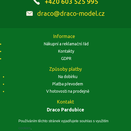
+420 603 525 995
draco@draco-model.cz
Informace
Nákupní a reklamační řád
Kontakty
GDPR
Způsoby platby
Na dobírku
Platba převodem
V hotovosti na prodejně
Kontakt
Draco Pardubice
Závodu Míru 1884, 53002 Pardubice
Zobrazit na mapě
Používáním těchto stránek vyjadřujete souhlas s využitím
cookies
.