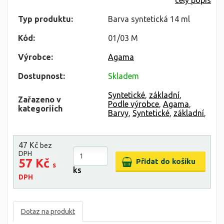
celý popis
Typ produktu:
Barva syntetická 14 ml
Kód:
01/03 M
Výrobce:
Agama
Dostupnost:
Skladem
Syntetické
,
základní
,
Zařazeno v
Podle výrobce
,
Agama
,
kategoriích
Barvy
,
Syntetické
,
základní
,
47 Kč
bez
DPH
57 Kč
s
ks
DPH
Dotaz na produkt