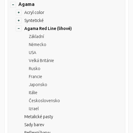
Agama
Acryl color
Syntetické
Agama Red Line (lihové)
Základní
Německo
USA
Velká Británie
Rusko
Francie
Japonsko
Itálie
Československo
Izrael
Metalické pasty
Sady barev
Reflexní barvy