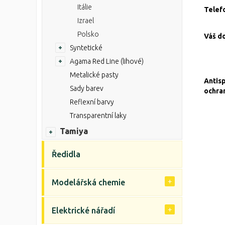
Itálie
Telef
Izrael
Polsko
Váš d
Syntetické
Agama Red Line (lihové)
Metalické pasty
Antis
Sady barev
ochra
Reflexní barvy
Transparentní laky
Tamiya
Ředidla
Modelářská chemie
Elektrické nářadí