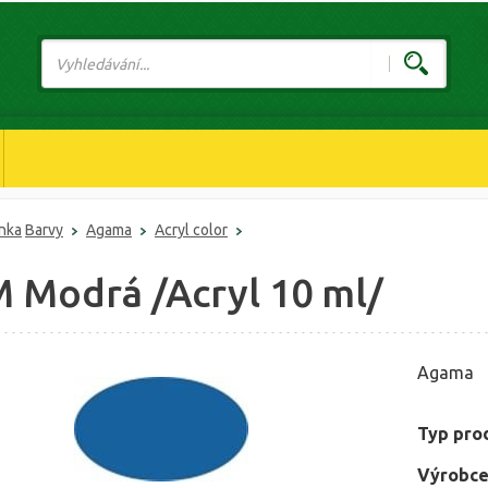
ánka
Barvy
Agama
Acryl color
M Modrá /Acryl 10 ml/
Agama
Typ pro
Výrobce