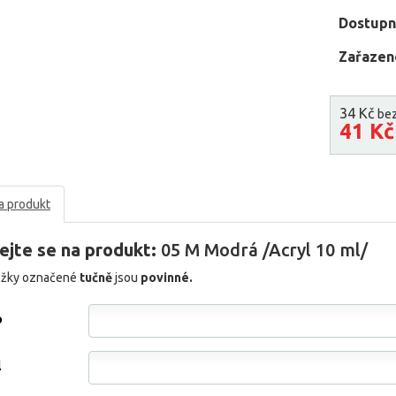
Dostupn
Zařazen
34 Kč
be
41 K
a produkt
ejte se na produkt:
05 M Modrá /Acryl 10 ml/
ožky označené
tučně
jsou
povinné.
o
l