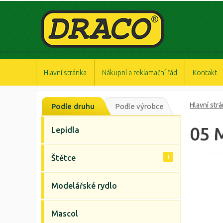
https://www.high-endrolex.com/47
https://www.high-endrolex.com/47
https://www.high-endrolex.com/47
https://www.high-endrolex.com/47
https://www.high-endrolex.com/47
Hlavní stránka
Nákupní a reklamační řád
Kontakt
Hlavní str
Podle druhu
Podle výrobce
05 
Lepidla
Štětce
Modelářské rydlo
Mascol