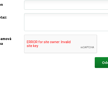
on
otaz:
pamová
na