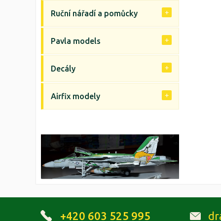
Ruční nářadí a pomůcky
Pavla models
Decály
Airfix modely
+420 603 525 995
dr