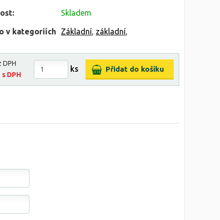
ost:
Skladem
o v kategoriích
Základní
,
základní
,
z DPH
ks
č
s DPH