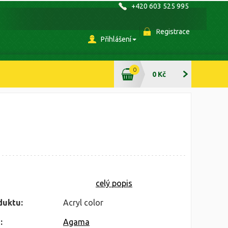
+420 603 525 995
Registrace
Přihlášení
0
0 Kč
celý popis
duktu:
Acryl color
:
Agama