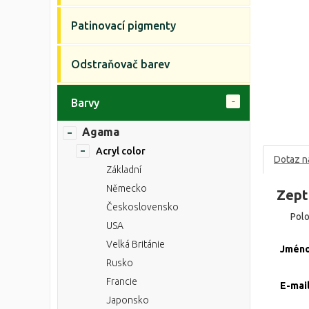
Patinovací pigmenty
Odstraňovač barev
Barvy
Agama
Acryl color
Dotaz n
Základní
Německo
Zept
Československo
Pol
USA
Velká Británie
Jmén
Rusko
Francie
E-mai
Japonsko