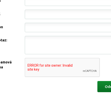
o
l
on
otaz:
pamová
na