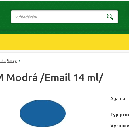
ánka
Barvy
M Modrá /Email 14 ml/
Agama
Typ pro
Výrobce