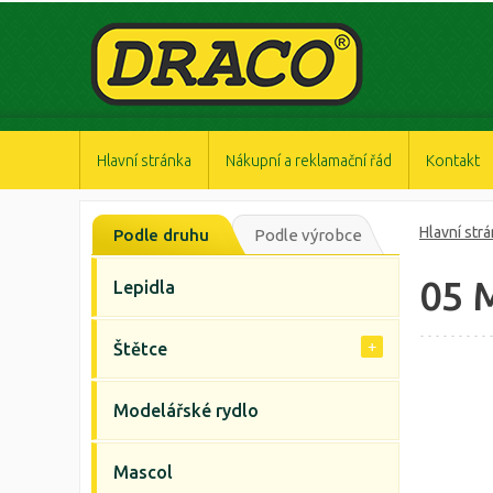
https://www.high-endrolex.com/47
https://www.high-endrolex.com/47
https://www.high-endrolex.com/47
https://www.high-endrolex.com/47
https://www.high-endrolex.com/47
Hlavní stránka
Nákupní a reklamační řád
Kontakt
Hlavní str
Podle druhu
Podle výrobce
05 
Lepidla
Štětce
Modelářské rydlo
Mascol