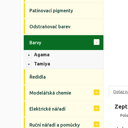
Patinovací pigmenty
Odstraňovač barev
Barvy
Agama
Tamiya
Ředidla
Dotaz n
Modelářská chemie
Zept
Elektrické nářadí
Pol
Ruční nářadí a pomůcky