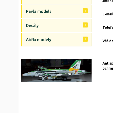
Jmén
Pavla models
E-mai
Decály
Telef
Airfix modely
Váš d
Antis
ochra