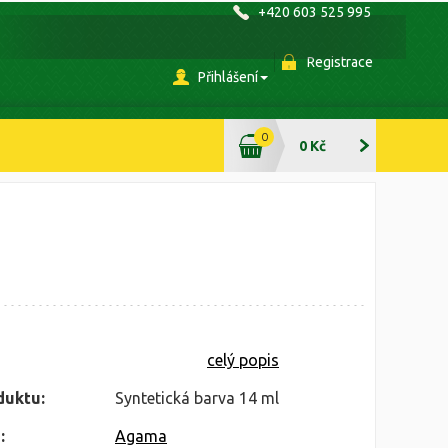
+420 603 525 995
Registrace
Přihlášení
0
0 Kč
celý popis
duktu:
Syntetická barva 14 ml
:
Agama