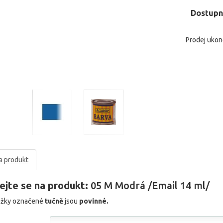
Dostupn
Prodej uko
a produkt
ejte se na produkt:
05 M Modrá /Email 14 ml/
ožky označené
tučně
jsou
povinné.