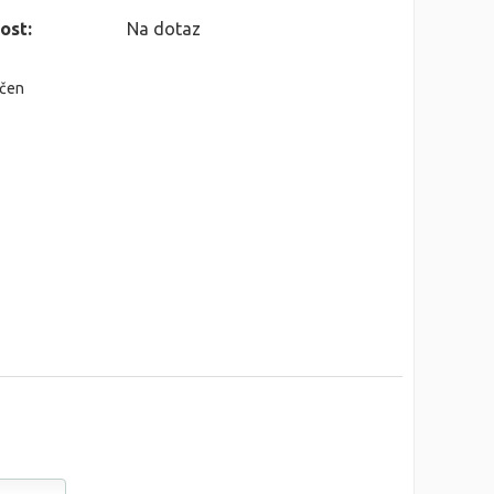
ost:
Na dotaz
nčen