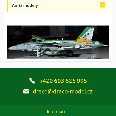
Airfix modely
+420 603 525 995
draco@draco-model.cz
Informace