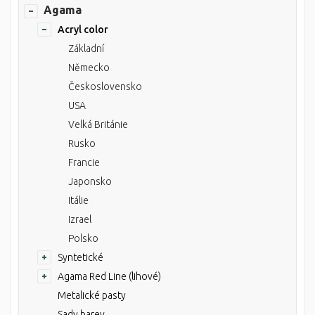
Agama
Acryl color
Základní
Německo
Československo
USA
Velká Británie
Rusko
Francie
Japonsko
Itálie
Izrael
Polsko
Syntetické
Agama Red Line (lihové)
Metalické pasty
Sady barev