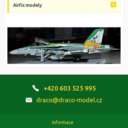
Airfix modely
+420 603 525 995
draco@draco-model.cz
Informace