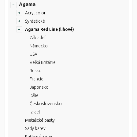
Agama
Acryl color
Syntetické
Agama Red Line (lihové)
Základní
Německo
USA
Velká Británie
Rusko
Francie
Japonsko
Itálie
Československo
Izrael
Metalické pasty
Sady barev
Reflexní barvy