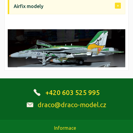
Airfix modely
+420 603 525 995
draco@draco-model.cz
Informace