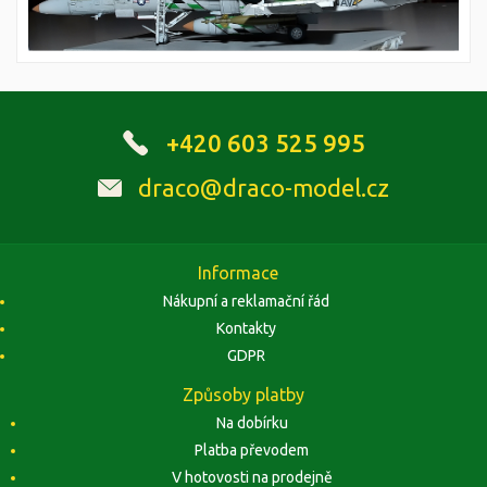
+420 603 525 995
draco@draco-model.cz
Informace
Nákupní a reklamační řád
Kontakty
GDPR
Způsoby platby
Na dobírku
Platba převodem
V hotovosti na prodejně