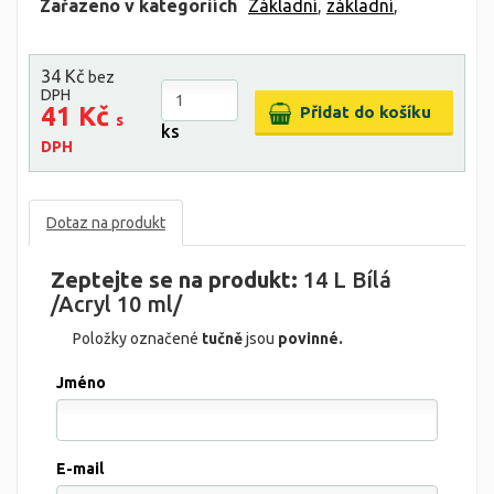
Zařazeno v kategoriích
Základní
,
základní
,
34 Kč
bez
DPH
41 Kč
s
ks
DPH
Dotaz na produkt
Zeptejte se na produkt:
14 L Bílá
/Acryl 10 ml/
Položky označené
tučně
jsou
povinné.
Jméno
E-mail