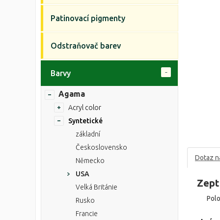
Patinovací pigmenty
Odstraňovač barev
Barvy
Agama
Acryl color
Syntetické
základní
Československo
Dotaz n
Německo
USA
Zept
Velká Británie
Pol
Rusko
Francie