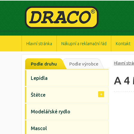
https://www.high-endrolex.com/47
https://www.high-endrolex.com/47
https://www.high-endrolex.com/47
https://www.high-endrolex.com/47
https://www.high-endrolex.com/47
Hlavní stránka
Nákupní a reklamační řád
Kontakt
Hlavní str
Podle druhu
Podle výrobce
A 4
Lepidla
Štětce
Modelářské rydlo
Mascol