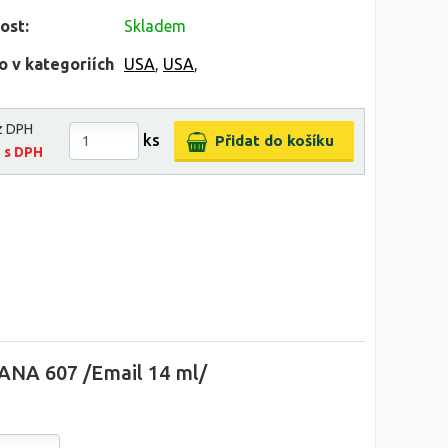
ost:
Skladem
o v kategoriích
USA
,
USA
,
z DPH
ks
č
s DPH
ANA 607 /Email 14 ml/