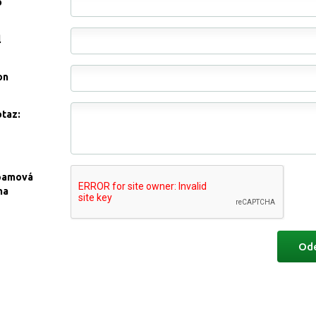
o
l
on
otaz:
pamová
na