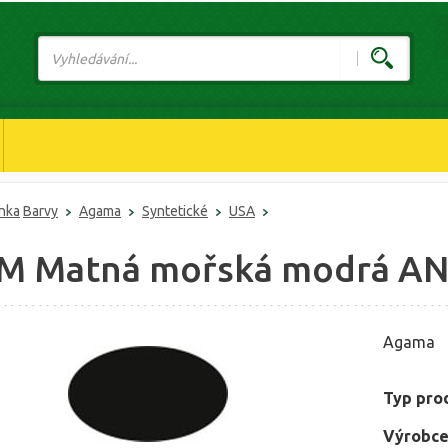
ánka
Barvy
Agama
Syntetické
USA
 M Matná mořská modrá ANA
Agama
Typ pro
Výrobce