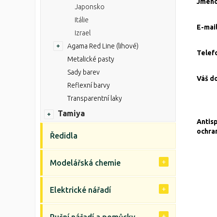
Jmén
Japonsko
Itálie
E-mai
Izrael
Agama Red Line (lihové)
Telef
Metalické pasty
Sady barev
Váš d
Reflexní barvy
Transparentní laky
Tamiya
Antis
ochra
Ředidla
Modelářská chemie
Elektrické nářadí