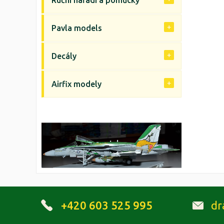
Ruční nářadí a pomůcky
Pavla models
Decály
Airfix modely
+420 603 525 995
dr