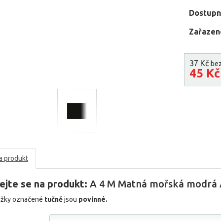
Dostupn
Zařazen
37 Kč
be
45 K
a produkt
ejte se na produkt:
A 4 M Matná mořská modrá 
ožky označené
tučně
jsou
povinné.