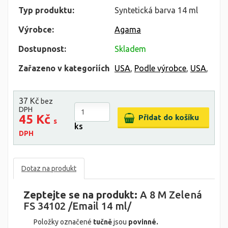
Typ produktu:
Syntetická barva 14 ml
Výrobce:
Agama
Dostupnost:
Skladem
Zařazeno v kategoriích
USA
,
Podle výrobce
,
USA
,
37 Kč
bez
DPH
45 Kč
s
ks
DPH
Dotaz na produkt
Zeptejte se na produkt:
A 8 M Zelená
FS 34102 /Email 14 ml/
Položky označené
tučně
jsou
povinné.