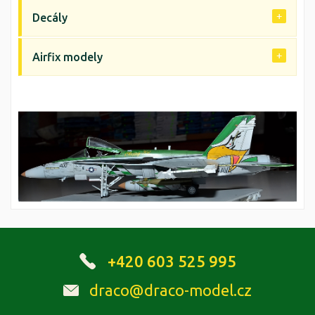
Decály
Airfix modely
+420 603 525 995
draco@draco-model.cz