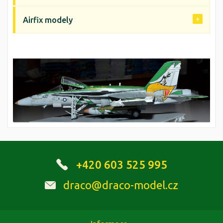
Airfix modely
+420 603 525 995
draco@draco-model.cz