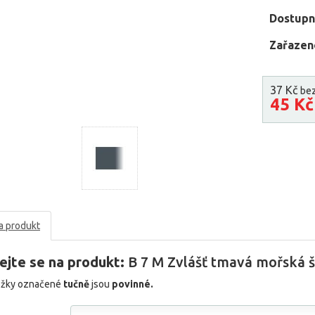
Dostupn
Zařazen
37 Kč
be
45 K
a produkt
ejte se na produkt:
B 7 M Zvlášť tmavá mořská š
ožky označené
tučně
jsou
povinné.