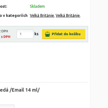
ost:
Skladem
o v kategoriích
Velká Británie
,
Velká Británie
,
z DPH
ks
č
s DPH
edá /Email 14 ml/