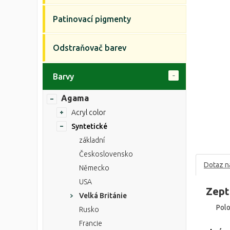
Patinovací pigmenty
Odstraňovač barev
Barvy
Agama
Acryl color
Syntetické
základní
Československo
Dotaz n
Německo
USA
Zept
Velká Británie
Pol
Rusko
Francie