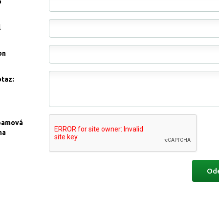
o
l
on
otaz:
pamová
na