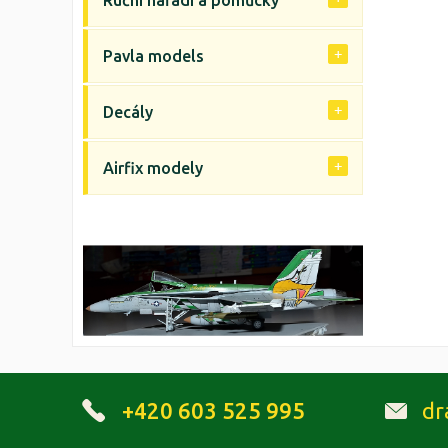
Ruční nářadí a pomůcky
Pavla models
Decály
Airfix modely
+420 603 525 995
dr