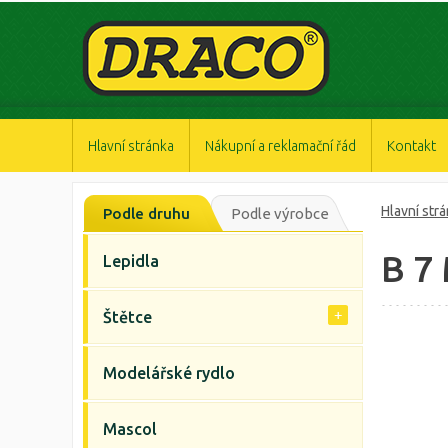
https://www.high-endrolex.com/47
https://www.high-endrolex.com/47
https://www.high-endrolex.com/47
https://www.high-endrolex.com/47
https://www.high-endrolex.com/47
Hlavní stránka
Nákupní a reklamační řád
Kontakt
Hlavní str
Podle druhu
Podle výrobce
B 7
Lepidla
Štětce
Modelářské rydlo
Mascol