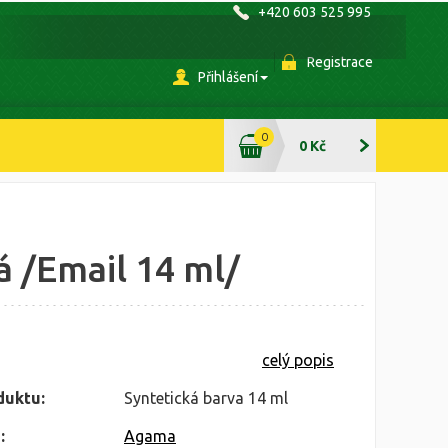
+420 603 525 995
Registrace
Přihlášení
0
0 Kč
 /Email 14 ml/
celý popis
duktu:
Syntetická barva 14 ml
:
Agama