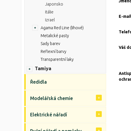
Jmén
Japonsko
Itálie
E-mai
Izrael
Agama Red Line (lihové)
Telef
Metalické pasty
Sady barev
Váš d
Reflexní barvy
Transparentní laky
Tamiya
Antis
ochra
Ředidla
Modelářská chemie
Elektrické nářadí